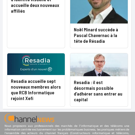
accueille deux nouveaux
affiliés
Noël Minard succède à
Pascal Chavernac à la
tête de Résadia
Resadia accueille sept
Resadia : il est
nouveaux membres alors
désormais possible
que RCB Informatique
d’adhérer sans entrer au
rejoint Xefi
capital
Nous proposons aux professionnels des marchés de l'informatique et des télécoms une
information centrée exclusivement sur les problématiques business, les pratiques métiers de
l'ensemble des acteurs du channel français (Constructeurs informatique et télécoms,