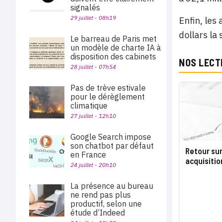
signalés
29 juillet - 08h19
Enfin, les 
dollars la
Le barreau de Paris met
un modèle de charte IA à
disposition des cabinets
NOS LECT
28 juillet - 07h54
Pas de trève estivale
pour le dérèglement
climatique
27 juillet - 12h10
Google Search impose
son chatbot par défaut
Retour sur
en France
acquisition
24 juillet - 20h10
La présence au bureau
ne rend pas plus
productif, selon une
étude d’Indeed