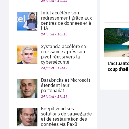
24 juillet - 19h22
Intel accélère son
redressement grâce aux
centres de données et à
l’IA
24 juillet - 18h18
Systancia accélère sa
croissance après son
pivot réussi vers la
cybersécurité
L’actualit
24 juillet - 17h42
coup d’œil
Databricks et Microsoft
étendent leur
partenariat
24 juillet - 17h19
Keepit vend ses
solutions de sauvegarde
et de restauration des
données via Pax8