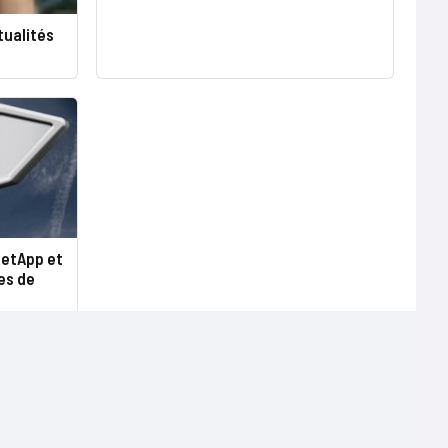
tualités
NetApp et
es de