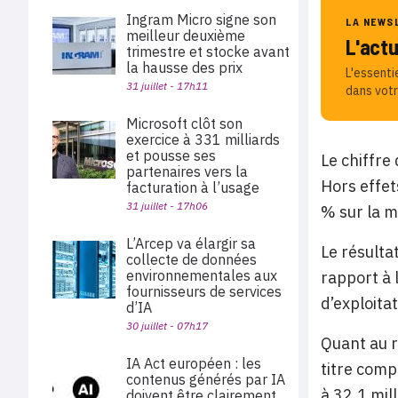
Ingram Micro signe son
LA NEWS
meilleur deuxième
L'act
trimestre et stocke avant
la hausse des prix
L'essenti
31 juillet - 17h11
dans votr
Microsoft clôt son
exercice à 331 milliards
et pousse ses
Le chiffre
partenaires vers la
Hors effet
facturation à l’usage
31 juillet - 17h06
% sur la 
L’Arcep va élargir sa
Le résulta
collecte de données
environnementales aux
rapport à 
fournisseurs de services
d’exploita
d’IA
30 juillet - 07h17
Quant au ré
IA Act européen : les
titre comp
contenus générés par IA
à 32,1 mill
doivent être clairement