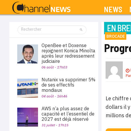
NEWS
EN BRE
BROCADE
Progre
OpenBee et Doxense
rejoignent Konica Minolta
après leur redressement
judiciaire
06 août - 17h03
Pa
Nutanix va supprimer 5%
de ses effectifs
mondiaux
04 août - 16h46
Le chiffre
dollars il 
AWS n’a plus assez de
capacité et l’essentiel de
millions de
2027 est déjà réservé
31 juillet - 17h15