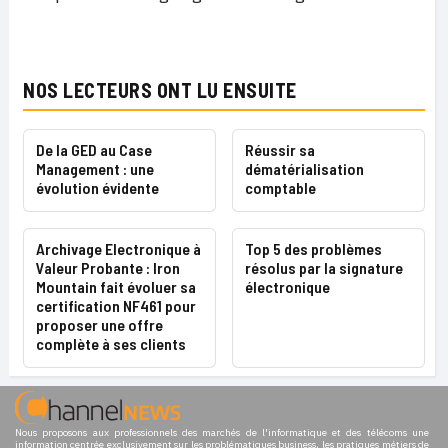
NOS LECTEURS ONT LU ENSUITE
De la GED au Case
Réussir sa
Management : une
dématérialisation
évolution évidente
comptable
Archivage Electronique à
Top 5 des problèmes
Valeur Probante : Iron
résolus par la signature
Mountain fait évoluer sa
électronique
certification NF461 pour
proposer une offre
complète à ses clients
Nous proposons aux professionnels des marchés de l'informatique et des télécoms une
information centrée exclusivement sur les problématiques business, les pratiques métiers de