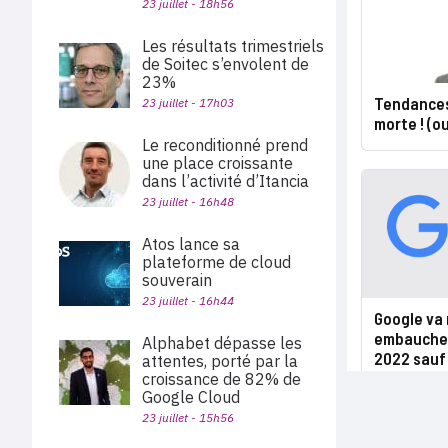
23 juillet - 18h56
Les résultats trimestriels
de Soitec s’envolent de
23%
Tendances 
23 juillet - 17h03
morte ! (o
Le reconditionné prend
une place croissante
dans l’activité d’Itancia
23 juillet - 16h48
Atos lance sa
plateforme de cloud
souverain
23 juillet - 16h44
Google va 
embauches 
Alphabet dépasse les
2022 sauf 
attentes, porté par la
croissance de 82% de
Google Cloud
23 juillet - 15h56