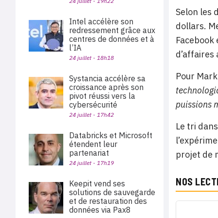
24 juillet - 19h22
Selon les 
Intel accélère son
dollars. M
redressement grâce aux
centres de données et à
Facebook e
l’IA
d’affaires
24 juillet - 18h18
Pour Mark 
Systancia accélère sa
croissance après son
technologi
pivot réussi vers la
puissions m
cybersécurité
24 juillet - 17h42
Le tri dan
Databricks et Microsoft
l’expérime
étendent leur
partenariat
projet de 
24 juillet - 17h19
NOS LECT
Keepit vend ses
solutions de sauvegarde
et de restauration des
données via Pax8