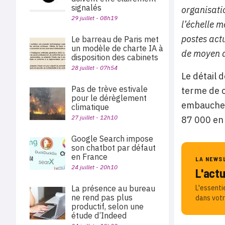
signalés
organisatio
29 juillet - 08h19
l’échelle m
postes actu
Le barreau de Paris met
un modèle de charte IA à
de moyen d
disposition des cabinets
28 juillet - 07h54
Le détail 
Pas de trève estivale
terme de c
pour le dérèglement
embauches
climatique
27 juillet - 12h10
87 000 en
Google Search impose
son chatbot par défaut
en France
LA NEWS
24 juillet - 20h10
L'act
La présence au bureau
L'essenti
ne rend pas plus
dans votr
productif, selon une
étude d’Indeed