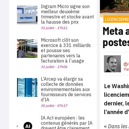
Ingram Micro signe son
meilleur deuxième
trimestre et stocke avant
LICENCIEM
la hausse des prix
Meta 
31 juillet - 17h11
poste
Microsoft clôt son
exercice à 331 milliards
et pousse ses
partenaires vers la
facturation à l’usage
31 juillet - 17h06
Pa
L’Arcep va élargir sa
collecte de données
Le Washin
environnementales aux
licenciem
fournisseurs de services
d’IA
dernier, 
30 juillet - 07h17
l’année d
IA Act européen : les
contenus générés par IA
«
Dans les 
doivent être clairement