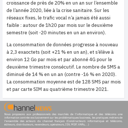
croissance de près de 20% en un an sur l’ensemble
de l’année 2020, liée à la crise sanitaire. Sur les
réseaux fixes, le trafic vocal n’a jamais été aussi
faible : autour de 1h20 par mois sur le deuxième
semestre (soit -20 minutes en un an environ).
La consommation de données progresse à nouveau
à 2,3 exaoctets (soit +21 % en un an), et s’élève à
environ 12 Go par mois et par abonné 4G pour le
deuxième trimestre consécutif. Le nombre de SMS a
diminué de 14 % en un an (contre -16 % en 2020).
La consommation moyenne est de 128 SMS par mois
et par carte SIM au quatrième trimestre 2021.
Nous proposons aux professionnels des marchés de l'informatique et des télécoms une
information centrée exclusivement sur les problématiques business, les pratiques métiers de
l'ensemble des acteurs du channel français (Constructeurs informatique et télécoms,
éditeurs, distributeurs, revendeurs, opérateurs, ISV, MSP, VARs,...)