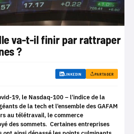
e va-t-il finir par rattraper
nes ?
LINKEDIN
PARTAGER
id-19, le Nasdaq-100 – l’indice de la
géants de la tech et l’ensemble des GAFAM
urs au télétravail, le commerce
toyé des sommets. Certaines entreprises
nt ainsi dépassé les points culminants