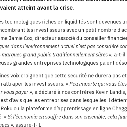
vaient atteint avant la crise.
és technologiques riches en liquidités sont devenues u
combrant les investisseurs avec un petit nombre d’act
ime Jamie Cox, directeur associé du conseiller financie
ques dans l’environnement actuel n’est pas considéré co
s marques grand public traditionnellement sûres »,
a-t-i
ses grandes entreprises technologiques paient désor
ines voix craignent que cette sécurité ne durera pas et
r rattraper les investisseurs.
« Peu importe qui vous êtes
r vous payer »,
a déclaré à nos confrères Kevin Landis,
 est d’avis que les entreprises dans lesquelles il détie
Roku ou la plateforme d’apprentissage en ligne Chegg
é.
« Si l’économie en souffre dans son ensemble, cela fini
ques »,
assure-t-il.