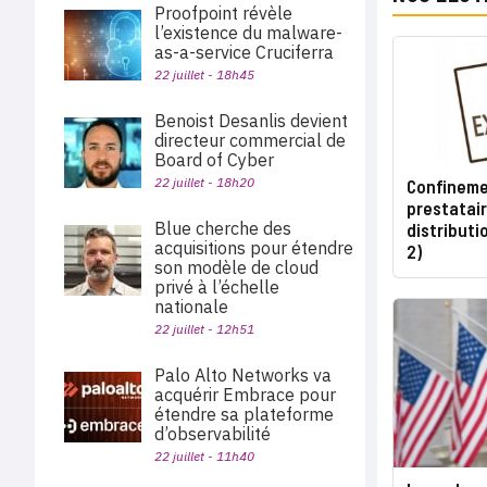
Proofpoint révèle
l’existence du malware-
as-a-service Cruciferra
22 juillet - 18h45
Benoist Desanlis devient
directeur commercial de
Board of Cyber
22 juillet - 18h20
Confinemen
prestatair
Blue cherche des
distributi
acquisitions pour étendre
2)
son modèle de cloud
privé à l’échelle
nationale
22 juillet - 12h51
Palo Alto Networks va
acquérir Embrace pour
étendre sa plateforme
d’observabilité
22 juillet - 11h40