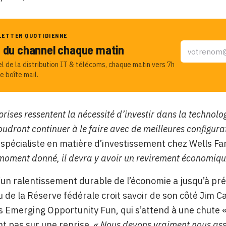
LETTER QUOTIDIENNE
u du channel chaque matin
el de la distribution IT & télécoms, chaque matin vers 7h
e boîte mail.
prises ressentent la nécessité d’investir dans la technolo
udront continuer à le faire avec de meilleures configura
spécialiste en matière d’investissement chez Wells F
moment donné, il devra y avoir un revirement économique 
’un ralentissement durable de l’économie a jusqu’à p
 de la Réserve fédérale croit savoir de son côté Jim Ca
s Emerging Opportunity Fun, qui s’attend à une chute
t pas sur une reprise.
« Nous devons vraiment nous ass