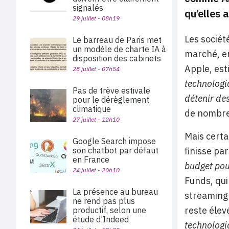
signalés
qu’elles a
29 juillet - 08h19
Les sociét
Le barreau de Paris met
un modèle de charte IA à
marché, en
disposition des cabinets
Apple, est
28 juillet - 07h54
technologi
Pas de trève estivale
détenir de
pour le dérèglement
climatique
de nombreu
27 juillet - 12h10
Mais certa
Google Search impose
finisse pa
son chatbot par défaut
en France
budget pou
24 juillet - 20h10
Funds, qui
La présence au bureau
streaming 
ne rend pas plus
reste élev
productif, selon une
étude d’Indeed
technologi