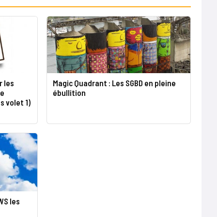
r les
Magic Quadrant : Les SGBD en pleine
de
ébullition
s volet 1)
WS les