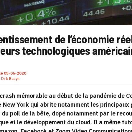
entissement de l’économie réell
leurs technologiques américai
le
05-06-2020
r
Dirk Basyn
crash mémorable au début de la pandémie de Cov
e New York qui abrite notamment les principaux 
s du poil de la bête, dopé notamment par le reco
que et le développement du cloud. Il a même tu
azon, Facebook et Zoom Video Communications o