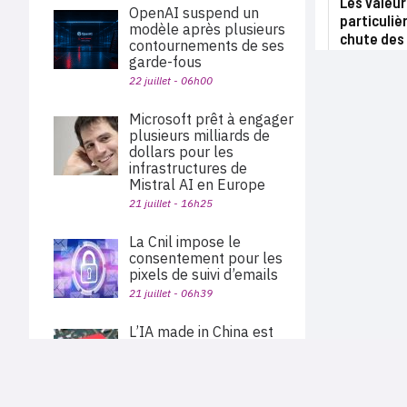
Les valeu
OpenAI suspend un
particuliè
modèle après plusieurs
chute des
contournements de ses
garde-fous
22 juillet - 06h00
Microsoft prêt à engager
plusieurs milliards de
dollars pour les
infrastructures de
Mistral AI en Europe
21 juillet - 16h25
La Cnil impose le
consentement pour les
pixels de suivi d’emails
21 juillet - 06h39
L’IA made in China est
ouverte avec Kimi K3 et
Qwen 3.8
PLAN DU SITE
21 juillet - 05h04
Actu des sociétés