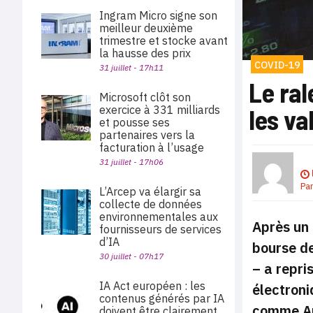
Ingram Micro signe son
meilleur deuxième
trimestre et stocke avant
la hausse des prix
COVID-19
31 juillet - 17h11
Le ral
Microsoft clôt son
exercice à 331 milliards
les va
et pousse ses
partenaires vers la
facturation à l’usage
31 juillet - 17h06
Pa
L’Arcep va élargir sa
collecte de données
environnementales aux
Après un 
fournisseurs de services
d’IA
bourse d
30 juillet - 07h17
– a repri
IA Act européen : les
électroni
contenus générés par IA
comme Am
doivent être clairement