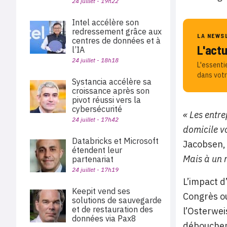
24 juillet - 19h22
Intel accélère son
redressement grâce aux
LA NEWS
centres de données et à
L'act
l’IA
24 juillet - 18h18
L'essenti
dans votr
Systancia accélère sa
croissance après son
pivot réussi vers la
cybersécurité
« Les entre
24 juillet - 17h42
domicile vo
Databricks et Microsoft
Jacobsen, 
étendent leur
Mais à un 
partenariat
24 juillet - 17h19
L’impact d
Keepit vend ses
Congrès ou
solutions de sauvegarde
et de restauration des
l’Osterwei
données via Pax8
débouchen