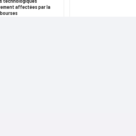
rs technologiques
rement affectées par la
 bourses
NOS SITES
CONTACTS
Nominations
InformatiqueNews.fr
Rédaction