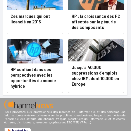
Ces marques qui ont
HP : la croissance des PC
licencié en 2015
affectée par la pénurie
des composants
Jusqu’à 40.000
HP confiant dans ses
suppressions d’emplois
perspectives avec les
chez IBM, dont 10.000 en
opportunités du monde
Europe
hybride
Nous proposons aux professionnels des marchés de l'informatique et des télécoms une
information centrée exclusivement sur les problématiques business, les pratiques métiers de
l'ensemble des acteurs du channel français (Constructeurs informatique et télécoms,
éditeurs, distributeurs, revendeurs, opérateurs, ISV, MSP, VARs,...)