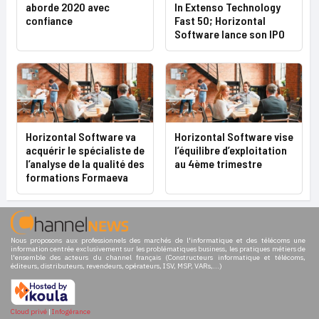
In Extenso Technology
aborde 2020 avec
Fast 50; Horizontal
confiance
Software lance son IPO
Horizontal Software va
Horizontal Software vise
acquérir le spécialiste de
l’équilibre d’exploitation
l’analyse de la qualité des
au 4ème trimestre
formations Formaeva
Nous proposons aux professionnels des marchés de l'informatique et des télécoms une
information centrée exclusivement sur les problématiques business, les pratiques métiers de
l'ensemble des acteurs du channel français (Constructeurs informatique et télécoms,
éditeurs, distributeurs, revendeurs, opérateurs, ISV, MSP, VARs,...)
Cloud privé
|
Infogérance