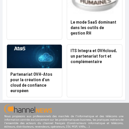
Le mode SaaS dominant
dans les outils de
gestion RH
ITS Integra et OVHcloud,
un partenariat fort et
complémentaire
Partenariat OVH-Atos
pour la création d’un
cloud de confiance
européen
Nous proposons aux professionnels des marchés de l'informatique et des télécoms une
information centrée exclusivement sur les problématiques business, les pratiques métiers de
l'ensemble des acteurs du channel français (Constructeurs informatique et télécoms,
éditeurs, distributeurs, revendeurs, opérateurs, ISV, MSP, VARs,...)