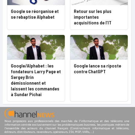
Google se réorganise et
Retour sur les plus
se rebaptise Alphabet
importantes
acquisitions de l’IT
Google/Alphabet : les
Google lance sa riposte
fondateurs Larry Page et
contre ChatGPT
Sergey Brin
démissionnent et
laissent les commandes
à Sundar Pichai
Nous proposons aux professionnels des marchés de l'informatique et des télécoms une
information centrée exclusivement sur les problématiques business, les pratiques métiers de
l'ensemble des acteurs du channel français (Constructeurs informatique et télécoms,
éditeurs, distributeurs, revendeurs, opérateurs, ISV, MSP, VARs,...)