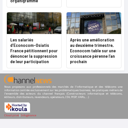
organigramme
Les salariés
Après une amélioration
d’Econocom-Osiatis
au deuxième trimestre,
France pétitionnent pour
Econocom table sur une
dénoncer la suppression
croissance pérenne l’an
de leur participation
prochain
Nous proposons aux professionnels des marchés de l'informatique et des télécoms une
information centrée exclusivement sur les problématiques business, les pratiques métiers de
l'ensemble des acteurs du channel français (Constructeurs informatique et télécoms,
éditeurs, distributeurs, revendeurs, opérateurs, ISV, MSP, VARs,...)
Cloud privé
|
Infogérance