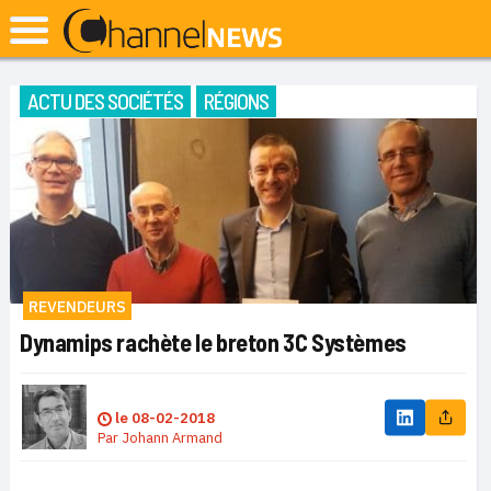
ACTU DES SOCIÉTÉS
RÉGIONS
REVENDEURS
Dynamips rachète le breton 3C Systèmes
le
08-02-2018
Par
Johann Armand