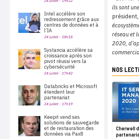
24 juillet - 19h22
ils sont un
Intel accélère son
président,
redressement grâce aux
centres de données et à
écosystème 
l’IA
réseau et 
24 juillet - 18h18
2020, d’ap
Systancia accélère sa
commerciau
croissance après son
pivot réussi vers la
cybersécurité
NOS LECT
24 juillet - 17h42
Databricks et Microsoft
étendent leur
partenariat
24 juillet - 17h19
Keepit vend ses
solutions de sauvegarde
Cherwell 
et de restauration des
données via Pax8
partenari