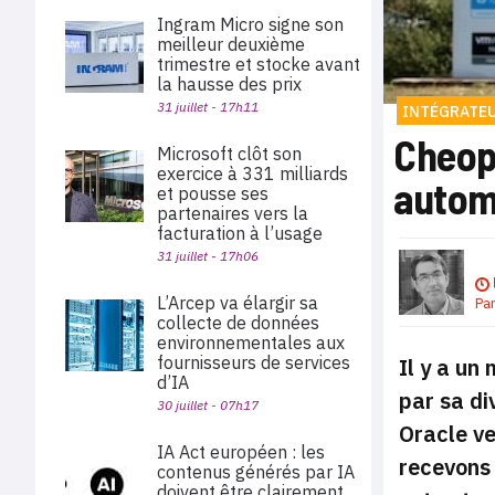
Ingram Micro signe son
meilleur deuxième
trimestre et stocke avant
la hausse des prix
31 juillet - 17h11
INTÉGRATE
Cheops
Microsoft clôt son
exercice à 331 milliards
autom
et pousse ses
partenaires vers la
facturation à l’usage
31 juillet - 17h06
L’Arcep va élargir sa
Pa
collecte de données
environnementales aux
fournisseurs de services
Il y a un
d’IA
par sa di
30 juillet - 07h17
Oracle ve
IA Act européen : les
recevons 
contenus générés par IA
doivent être clairement