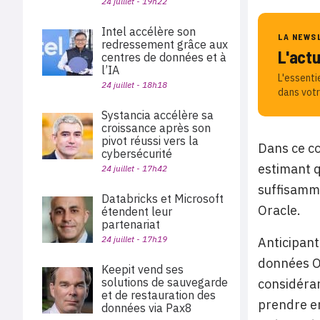
24 juillet - 19h22
Intel accélère son
LA NEWS
redressement grâce aux
L'act
centres de données et à
l’IA
L'essenti
24 juillet - 18h18
dans votr
Systancia accélère sa
croissance après son
pivot réussi vers la
Dans ce co
cybersécurité
estimant q
24 juillet - 17h42
suffisamme
Databricks et Microsoft
Oracle.
étendent leur
partenariat
24 juillet - 17h19
Anticipant
données Or
Keepit vend ses
solutions de sauvegarde
considéran
et de restauration des
prendre en
données via Pax8