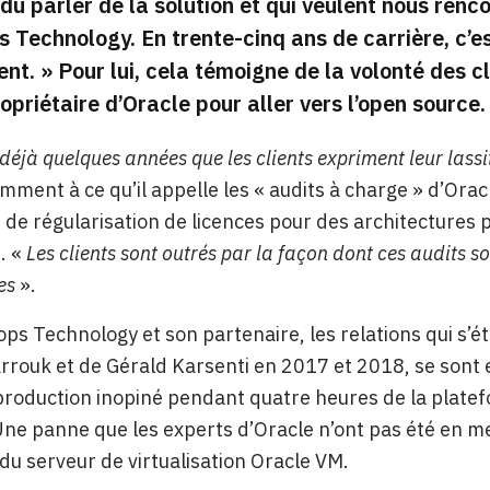
du parler de la solution et qui veulent nous renc
s Technology.
En trente-cinq ans de carrière, c’es
ent
. » Pour lui, cela témoigne de la volonté des 
priétaire d’Oracle pour aller vers l’open source.
 déjà quelques années que les clients expriment leur lass
mment à ce qu’il appelle les « audits à charge » d’Ora
e régularisation de licences pour des architectures p
n. «
Les clients sont outrés par la façon dont ces audits s
es
».
ps Technology et son partenaire, les relations qui s’é
rrouk et de Gérald Karsenti en 2017 et 2018, se sont 
 production inopiné pendant quatre heures de la platef
Une panne que les experts d’Oracle n’ont pas été en m
é du serveur de virtualisation Oracle VM.