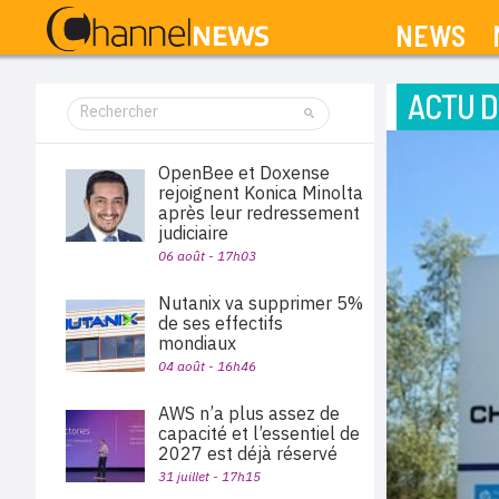
NEWS
ACTU D
OpenBee et Doxense
rejoignent Konica Minolta
après leur redressement
judiciaire
06 août - 17h03
Nutanix va supprimer 5%
de ses effectifs
mondiaux
04 août - 16h46
AWS n’a plus assez de
capacité et l’essentiel de
2027 est déjà réservé
31 juillet - 17h15