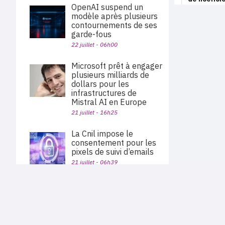
OpenAI suspend un
modèle après plusieurs
contournements de ses
garde-fous
22 juillet - 06h00
Microsoft prêt à engager
plusieurs milliards de
dollars pour les
infrastructures de
Mistral AI en Europe
21 juillet - 16h25
La Cnil impose le
consentement pour les
pixels de suivi d’emails
21 juillet - 06h39
L’IA made in China est
PLAN DU SITE
ouverte avec Kimi K3 et
Actu des sociétés
Qwen 3.8
Agenda
Nous proposons aux professionnels des marchés de
21 juillet - 05h04
En bref
l'informatique et des télécoms une information centrée
exclusivement sur les problématiques business, les pratiques
Expertises