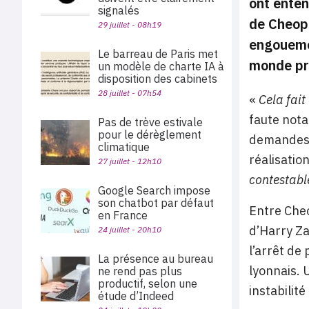
ont enten
signalés
de Cheop
29 juillet - 08h19
engouem
Le barreau de Paris met
monde pro
un modèle de charte IA à
disposition des cabinets
28 juillet - 07h54
«
Cela fait
faute nota
Pas de trève estivale
pour le dérèglement
demandes d
climatique
réalisatio
27 juillet - 12h10
contestabl
Google Search impose
son chatbot par défaut
Entre Cheo
en France
d’Harry Za
24 juillet - 20h10
l’arrêt de
La présence au bureau
lyonnais. 
ne rend pas plus
productif, selon une
instabilit
étude d’Indeed