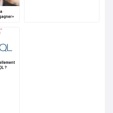
 a
 gagner»
éellement
QL ?