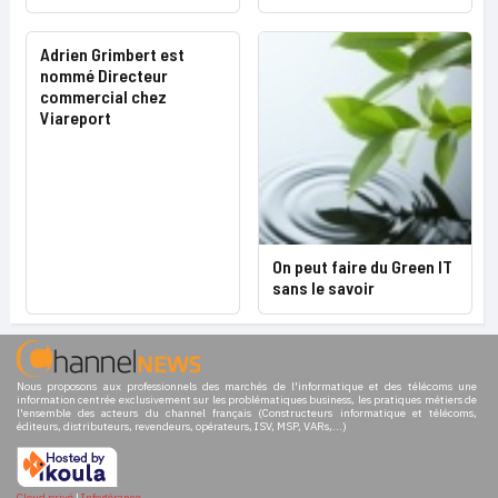
Adrien Grimbert est
nommé Directeur
commercial chez
Viareport
On peut faire du Green IT
sans le savoir
Nous proposons aux professionnels des marchés de l'informatique et des télécoms une
information centrée exclusivement sur les problématiques business, les pratiques métiers de
l'ensemble des acteurs du channel français (Constructeurs informatique et télécoms,
éditeurs, distributeurs, revendeurs, opérateurs, ISV, MSP, VARs,...)
Cloud privé
|
Infogérance