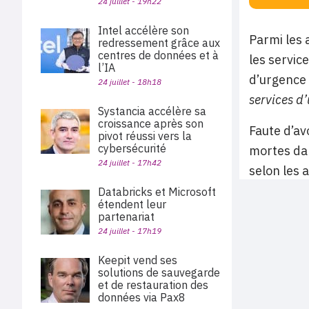
24 juillet - 19h22
Intel accélère son
Parmi les 
redressement grâce aux
centres de données et à
les servic
l’IA
d’urgence 
24 juillet - 18h18
services d
Systancia accélère sa
croissance après son
Faute d’av
pivot réussi vers la
cybersécurité
mortes dan
24 juillet - 17h42
selon les 
Databricks et Microsoft
étendent leur
partenariat
24 juillet - 17h19
Keepit vend ses
solutions de sauvegarde
et de restauration des
données via Pax8