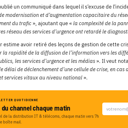
ublié un communiqué dans lequel il s’excuse de l’inciden
de modernisation et d’augmentation capacitaire du rése
ment du trafic
», ajoutant que «
la complexité de la pann
res réseau des services d’urgence ont retardé le diagnos
r estime avoir retiré des leçons de gestion de cette cris
 la rapidité de la diffusion de l’information vers les diffé
blics, les services d’urgence et les médias
». Il veut no
 délai de déclenchement d’une cellule de crise, en cas d
et services vitaux au niveau national
».
LETTER QUOTIDIENNE
u du channel chaque matin
el de la distribution IT & télécoms, chaque matin vers 7h
e boîte mail.