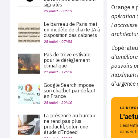
signalés
Orange a p
29 juillet - 08h19
opération 
Le barreau de Paris met
l’accroisse
un modèle de charte IA à
architectu
disposition des cabinets
28 juillet - 07h54
L’opérateu
Pas de trève estivale
d’améliorer
pour le dérèglement
pouvoirs pu
climatique
27 juillet - 12h10
maximum le
d’urgence 
Google Search impose
son chatbot par défaut
en France
24 juillet - 20h10
LA NEWS
L'act
La présence au bureau
ne rend pas plus
L'essenti
productif, selon une
dans votr
étude d’Indeed