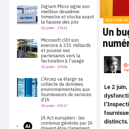
Ingram Micro signe son
meilleur deuxième
trimestre et stocke avant
GESTION DE
la hausse des prix
Un bug
31 juillet - 17h11
numér
Microsoft clôt son
exercice à 331 milliards
et pousse ses
partenaires vers la
facturation à l’usage
31 juillet - 17h06
Pa
L’Arcep va élargir sa
collecte de données
Le 2 juin
environnementales aux
dysfoncti
fournisseurs de services
d’IA
l’Inspect
30 juillet - 07h17
fournisse
IA Act européen : les
distincts.
contenus générés par IA
doivent être clairement