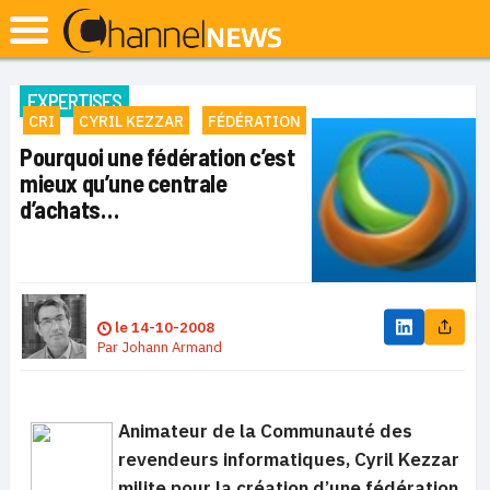
EXPERTISES
CRI
CYRIL KEZZAR
FÉDÉRATION
Pourquoi une fédération c’est
mieux qu’une centrale
d’achats…
le
14-10-2008
Par
Johann Armand
Animateur de la Communauté des
revendeurs informatiques, Cyril Kezzar
milite pour la création d’une fédération