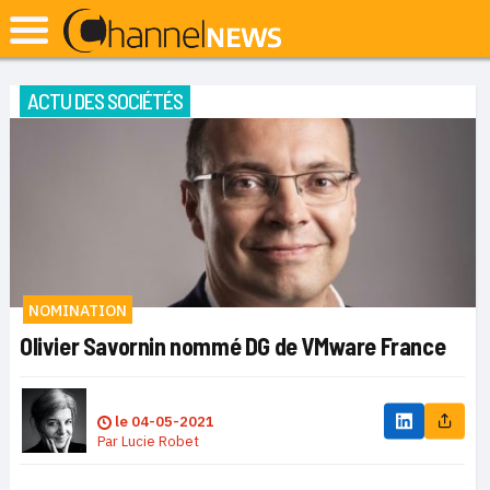
ACTU DES SOCIÉTÉS
NOMINATION
Olivier Savornin nommé DG de VMware France
le
04-05-2021
Par
Lucie Robet