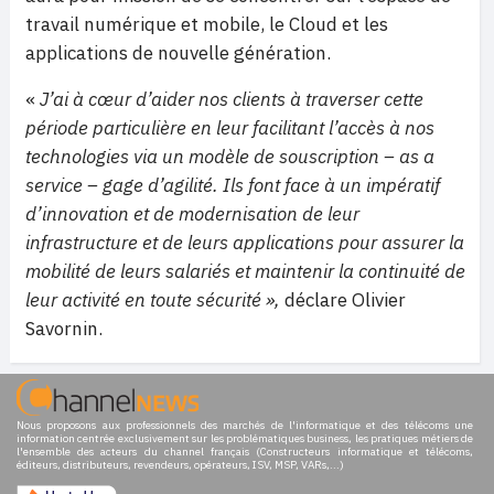
travail numérique et mobile, le Cloud et les
applications de nouvelle génération.
«
J’ai à cœur d’aider nos clients à traverser cette
période particulière en leur facilitant l’accès à nos
technologies via un modèle de souscription – as a
service – gage d’agilité. Ils font face à un impératif
d’innovation et de modernisation de leur
infrastructure et de leurs applications pour assurer la
mobilité de leurs salariés et maintenir la continuité de
leur activité en toute sécurité »,
déclare Olivier
Savornin.
Nous proposons aux professionnels des marchés de l'informatique et des télécoms une
information centrée exclusivement sur les problématiques business, les pratiques métiers de
l'ensemble des acteurs du channel français (Constructeurs informatique et télécoms,
éditeurs, distributeurs, revendeurs, opérateurs, ISV, MSP, VARs,...)