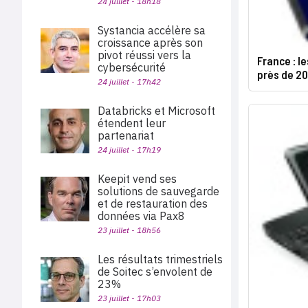
24 juillet - 18h18
Systancia accélère sa
croissance après son
pivot réussi vers la
France : l
cybersécurité
près de 2
24 juillet - 17h42
Databricks et Microsoft
étendent leur
partenariat
24 juillet - 17h19
Keepit vend ses
solutions de sauvegarde
et de restauration des
données via Pax8
23 juillet - 18h56
Les résultats trimestriels
de Soitec s’envolent de
23%
23 juillet - 17h03