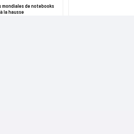
s mondiales de notebooks
à la hausse
NOS SITES
CONTACTS
Nominations
InformatiqueNews.fr
Rédaction
Produits et solutions