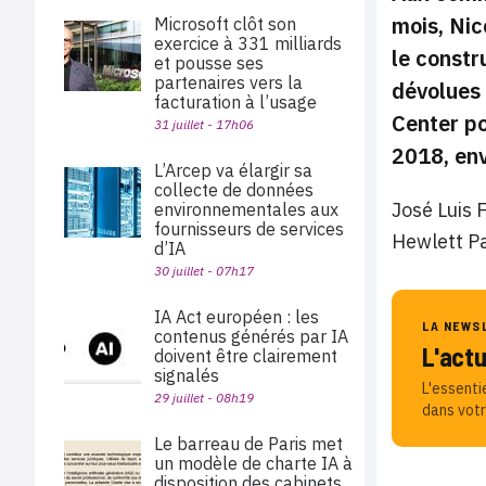
mois, Nic
Microsoft clôt son
exercice à 331 milliards
le constr
et pousse ses
partenaires vers la
dévolues 
facturation à l’usage
Center po
31 juillet - 17h06
2018, env
L’Arcep va élargir sa
collecte de données
José Luis 
environnementales aux
fournisseurs de services
Hewlett Pa
d’IA
30 juillet - 07h17
IA Act européen : les
LA NEWS
contenus générés par IA
L'act
doivent être clairement
signalés
L'essenti
29 juillet - 08h19
dans votr
Le barreau de Paris met
un modèle de charte IA à
disposition des cabinets