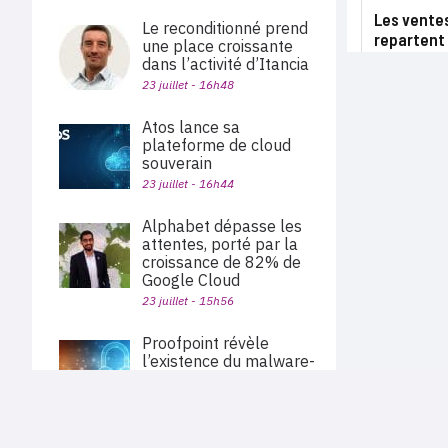
Les vente
Le reconditionné prend
repartent 
une place croissante
dans l’activité d’Itancia
23 juillet - 16h48
Atos lance sa
plateforme de cloud
souverain
23 juillet - 16h44
Alphabet dépasse les
attentes, porté par la
croissance de 82% de
Google Cloud
23 juillet - 15h56
Proofpoint révèle
l’existence du malware-
as-a-service Cruciferra
22 juillet - 18h45
PLAN DU SITE
Actu des sociétés
Benoist Desanlis devient