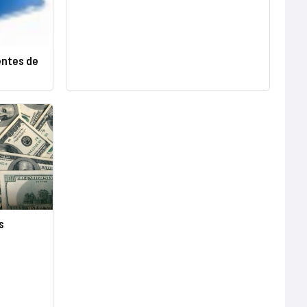
entes de
s