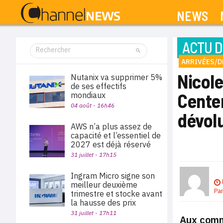
NEWS
ACTU D
ARRIVÉES/D
Nicole
Nutanix va supprimer 5%
de ses effectifs
Center
mondiaux
04 août - 16h46
dévolu
AWS n’a plus assez de
capacité et l’essentiel de
2027 est déjà réservé
31 juillet - 17h15
Ingram Micro signe son
meilleur deuxième
Pa
trimestre et stocke avant
la hausse des prix
31 juillet - 17h11
Aux comm