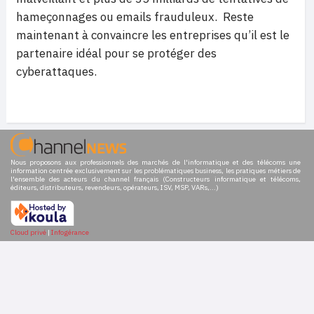
hameçonnages ou emails frauduleux. Reste
maintenant à convaincre les entreprises qu’il est le
partenaire idéal pour se protéger des
cyberattaques.
Nous proposons aux professionnels des marchés de l'informatique et des télécoms une
information centrée exclusivement sur les problématiques business, les pratiques métiers de
l'ensemble des acteurs du channel français (Constructeurs informatique et télécoms,
éditeurs, distributeurs, revendeurs, opérateurs, ISV, MSP, VARs,...)
Cloud privé
|
Infogérance