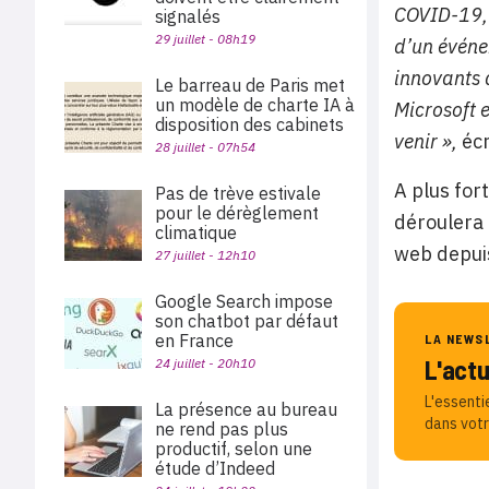
COVID-19, 
signalés
29 juillet - 08h19
d’un événe
innovants d
Le barreau de Paris met
un modèle de charte IA à
Microsoft e
disposition des cabinets
venir »,
écr
28 juillet - 07h54
A plus for
Pas de trève estivale
pour le dérèglement
déroulera 
climatique
web depuis
27 juillet - 12h10
Google Search impose
son chatbot par défaut
en France
LA NEWS
L'act
24 juillet - 20h10
L'essenti
La présence au bureau
dans votr
ne rend pas plus
productif, selon une
étude d’Indeed