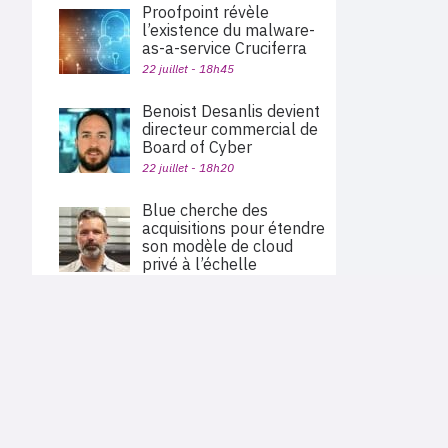
Proofpoint révèle
l’existence du malware-
as-a-service Cruciferra
22 juillet - 18h45
Benoist Desanlis devient
directeur commercial de
Board of Cyber
22 juillet - 18h20
Blue cherche des
acquisitions pour étendre
son modèle de cloud
privé à l’échelle
nationale
22 juillet - 12h51
PLAN DU SITE
Actu des sociétés
Palo Alto Networks va
Agenda
acquérir Embrace pour
Nous proposons aux professionnels des marchés de
En bref
l'informatique et des télécoms une information centrée
étendre sa plateforme
exclusivement sur les problématiques business, les pratiques
Expertises
d’observabilité
métiers de l'ensemble des acteurs du channel français
Interviews
(Constructeurs informatique et télécoms, éditeurs,
22 juillet - 11h40
distributeurs, revendeurs, opérateurs, ISV, MSP, VARs,...)