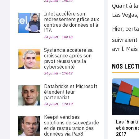
24 juillet - 19h22
Quant à la
Intel accélère son
Las Vegas,
redressement grâce aux
centres de données et à
Hier, cert
l’IA
24 juillet - 18h18
suivraient
avril. Mais
Systancia accélère sa
croissance après son
pivot réussi vers la
NOS LECT
cybersécurité
24 juillet - 17h42
Databricks et Microsoft
étendent leur
partenariat
24 juillet - 17h19
Keepit vend ses
Les 15 art
solutions de sauvegarde
et à son é
et de restauration des
2017
données via Pax8