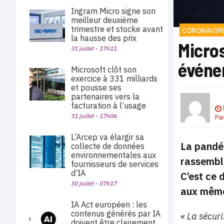
Ingram Micro signe son
meilleur deuxième
trimestre et stocke avant
CORONAVIR
la hausse des prix
Micro
31 juillet - 17h11
événem
Microsoft clôt son
exercice à 331 milliards
et pousse ses
partenaires vers la
facturation à l’usage
31 juillet - 17h06
Pa
L’Arcep va élargir sa
La pandém
collecte de données
environnementales aux
rassembl
fournisseurs de services
d’IA
C’est ce 
30 juillet - 07h17
aux même
IA Act européen : les
contenus générés par IA
« La sécur
doivent être clairement