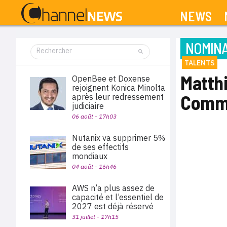
NEWS
NOMINA
TALENTS
Matth
OpenBee et Doxense
rejoignent Konica Minolta
Commv
après leur redressement
judiciaire
06 août - 17h03
Nutanix va supprimer 5%
de ses effectifs
mondiaux
04 août - 16h46
AWS n’a plus assez de
capacité et l’essentiel de
2027 est déjà réservé
31 juillet - 17h15