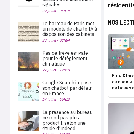
résidenti
signalés
29 juillet - 08h19
NOS LECT
Le barreau de Paris met
un modèle de charte IA à
disposition des cabinets
28 juillet - 07h54
Pas de trève estivale
pour le dérèglement
climatique
27 juillet - 12h10
Pure Stor
as code et
Google Search impose
de bases 
son chatbot par défaut
en France
24 juillet - 20h10
La présence au bureau
ne rend pas plus
productif, selon une
étude d’Indeed