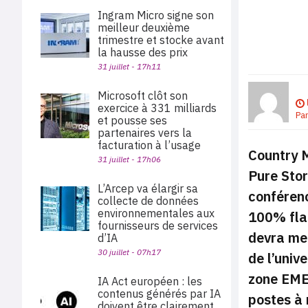
Ingram Micro signe son
meilleur deuxième
trimestre et stocke avant
la hausse des prix
31 juillet - 17h11
Microsoft clôt son
exercice à 331 milliards
Pa
et pousse ses
partenaires vers la
facturation à l’usage
Country M
31 juillet - 17h06
Pure Stor
L’Arcep va élargir sa
conférenc
collecte de données
environnementales aux
100% fla
fournisseurs de services
devra met
d’IA
30 juillet - 07h17
de l’univ
zone EME
IA Act européen : les
contenus générés par IA
postes à 
doivent être clairement