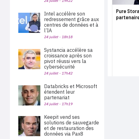
24 juillet - 19h22
Pure Stor
Intel accélère son
partenaire
redressement grâce aux
centres de données et à
l’IA
24 juillet - 18h18
Systancia accélère sa
croissance après son
pivot réussi vers la
cybersécurité
24 juillet - 17h42
Databricks et Microsoft
étendent leur
partenariat
24 juillet - 17h19
Keepit vend ses
solutions de sauvegarde
et de restauration des
données via Pax8