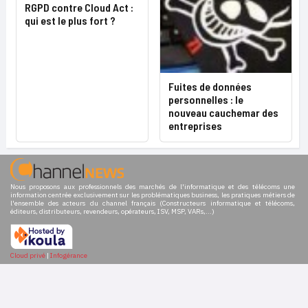
RGPD contre Cloud Act :
qui est le plus fort ?
Fuites de données
personnelles : le
nouveau cauchemar des
entreprises
Nous proposons aux professionnels des marchés de l'informatique et des télécoms une
information centrée exclusivement sur les problématiques business, les pratiques métiers de
l'ensemble des acteurs du channel français (Constructeurs informatique et télécoms,
éditeurs, distributeurs, revendeurs, opérateurs, ISV, MSP, VARs,...)
Cloud privé
|
Infogérance