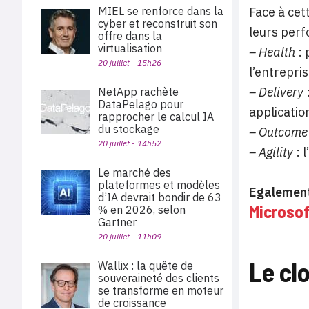
MIEL se renforce dans la
Face à cet
cyber et reconstruit son
leurs perf
offre dans la
virtualisation
– Health
: 
20 juillet - 15h26
l’entrepris
– Delivery
NetApp rachète
DataPelago pour
applicatio
rapprocher le calcul IA
du stockage
– Outcome
20 juillet - 14h52
– Agility
: 
Le marché des
plateformes et modèles
Egalement
d’IA devrait bondir de 63
Microsof
% en 2026, selon
Gartner
20 juillet - 11h09
Le cl
Wallix : la quête de
souveraineté des clients
se transforme en moteur
de croissance