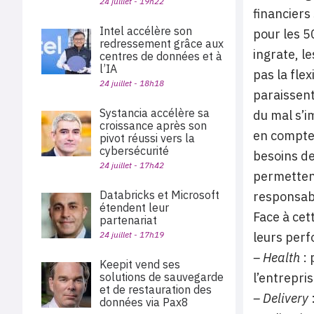
24 juillet - 19h22
financiers
Intel accélère son
pour les 5
redressement grâce aux
ingrate, l
centres de données et à
l’IA
pas la fle
24 juillet - 18h18
paraissent
Systancia accélère sa
du mal s’i
croissance après son
en compte 
pivot réussi vers la
cybersécurité
besoins de
24 juillet - 17h42
permettent
Databricks et Microsoft
responsabl
étendent leur
Face à cet
partenariat
24 juillet - 17h19
leurs perf
– Health
: 
Keepit vend ses
solutions de sauvegarde
l’entrepris
et de restauration des
– Delivery
données via Pax8