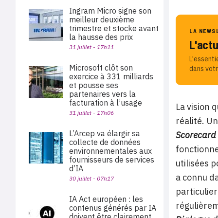
Ingram Micro signe son
meilleur deuxième
trimestre et stocke avant
LA NEWS
la hausse des prix
L'act
31 juillet - 17h11
L'essenti
Microsoft clôt son
dans votr
exercice à 331 milliards
et pousse ses
partenaires vers la
facturation à l’usage
La vision 
31 juillet - 17h06
réalité. U
L’Arcep va élargir sa
Scorecard
collecte de données
fonctionne
environnementales aux
fournisseurs de services
utilisées 
d’IA
a connu da
30 juillet - 07h17
particulie
IA Act européen : les
régulière
contenus générés par IA
doivent être clairement