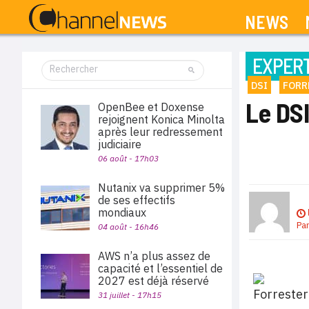
NEWS
EXPERT
DSI
FORR
Le DSI
OpenBee et Doxense
rejoignent Konica Minolta
après leur redressement
judiciaire
06 août - 17h03
Nutanix va supprimer 5%
de ses effectifs
mondiaux
Pa
04 août - 16h46
AWS n’a plus assez de
capacité et l’essentiel de
2027 est déjà réservé
31 juillet - 17h15