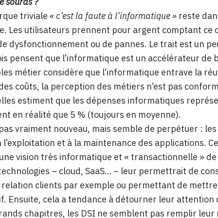
e sourds ?
rque triviale
« c’est la faute à l’informatique »
reste dan
e. Les utilisateurs prennent pour argent comptant ce qu
de dysfonctionnement ou de pannes. Le trait est un peu
ois pensent que l’informatique est un accélérateur de b
es métier considère que l’informatique entrave la réus
des coûts, la perception des métiers n’est pas conforme
lles estiment que les dépenses informatiques représent
t en réalité que 5 % (toujours en moyenne).
 pas vraiment nouveau, mais semble de perpétuer : les
 l’exploitation et à la maintenance des applications. 
une vision très informatique et « transactionnelle » de l
technologies – cloud, SaaS… – leur permettrait de co
 relation clients par exemple ou permettant de mettre
if. Ensuite, cela a tendance à détourner leur attentio
grands chapitres, les DSI ne semblent pas remplir leu