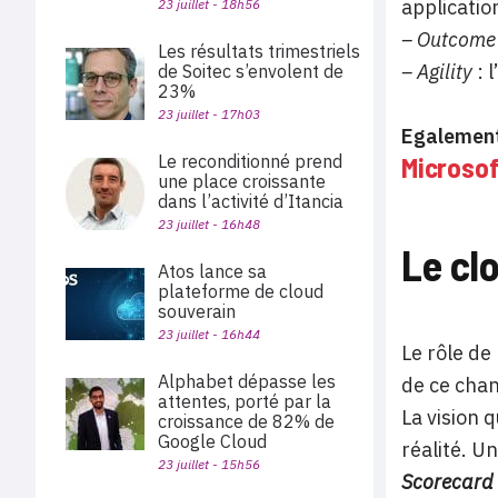
applicatio
23 juillet - 18h56
– Outcome
Les résultats trimestriels
– Agility
: 
de Soitec s’envolent de
23%
23 juillet - 17h03
Egalement
Le reconditionné prend
Microsof
une place croissante
dans l’activité d’Itancia
23 juillet - 16h48
Le cl
Atos lance sa
plateforme de cloud
souverain
23 juillet - 16h44
Le rôle de
Alphabet dépasse les
de ce chan
attentes, porté par la
La vision 
croissance de 82% de
Google Cloud
réalité. U
23 juillet - 15h56
Scorecard