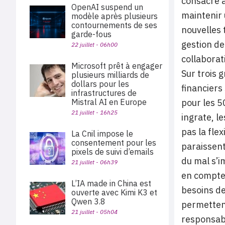
consacré à
OpenAI suspend un
maintenir 
modèle après plusieurs
contournements de ses
nouvelles 
garde-fous
gestion de
22 juillet - 06h00
collaborat
Microsoft prêt à engager
Sur trois 
plusieurs milliards de
dollars pour les
financiers
infrastructures de
Mistral AI en Europe
pour les 5
21 juillet - 16h25
ingrate, l
pas la fle
La Cnil impose le
consentement pour les
paraissent
pixels de suivi d’emails
du mal s’i
21 juillet - 06h39
en compte 
L’IA made in China est
besoins de
ouverte avec Kimi K3 et
Qwen 3.8
permettent
21 juillet - 05h04
responsabl