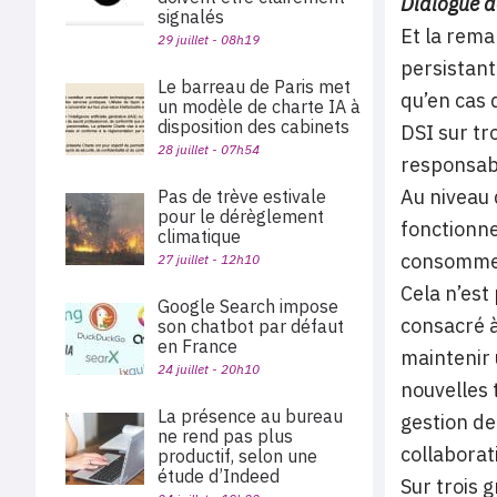
Dialogue d
signalés
Et la rema
29 juillet - 08h19
persistant
Le barreau de Paris met
qu’en cas 
un modèle de charte IA à
disposition des cabinets
DSI sur tr
28 juillet - 07h54
responsabl
Au niveau 
Pas de trève estivale
pour le dérèglement
fonctionne
climatique
consommen
27 juillet - 12h10
Cela n’est
Google Search impose
consacré à
son chatbot par défaut
en France
maintenir 
24 juillet - 20h10
nouvelles 
La présence au bureau
gestion de
ne rend pas plus
collaborat
productif, selon une
étude d’Indeed
Sur trois 