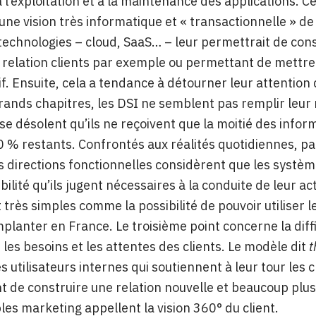
 l’exploitation et à la maintenance des applications. 
une vision très informatique et « transactionnelle » de l
technologies – cloud, SaaS… – leur permettrait de co
 relation clients par exemple ou permettant de mettre
if. Ensuite, cela a tendance à détourner leur attentio
grands chapitres, les DSI ne semblent pas remplir leu
 se désolent qu’ils ne reçoivent que la moitié des infor
0 % restants. Confrontés aux réalités quotidiennes, pa
es directions fonctionnelles considèrent que les système
xibilité qu’ils jugent nécessaires à la conduite de leur 
 très simples comme la possibilité de pouvoir utiliser
mplanter en France. Le troisième point concerne la dif
les besoins et les attentes des clients. Le modèle dit
t
s utilisateurs internes qui soutiennent à leur tour les
 de construire une relation nouvelle et beaucoup plus d
es marketing appellent la vision 360° du client.