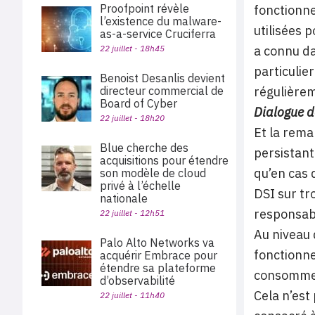
Proofpoint révèle
fonctionne
l’existence du malware-
utilisées 
as-a-service Cruciferra
22 juillet - 18h45
a connu da
particulie
Benoist Desanlis devient
directeur commercial de
régulière
Board of Cyber
Dialogue d
22 juillet - 18h20
Et la rema
Blue cherche des
persistant
acquisitions pour étendre
qu’en cas 
son modèle de cloud
privé à l’échelle
DSI sur tr
nationale
responsabl
22 juillet - 12h51
Au niveau 
Palo Alto Networks va
fonctionne
acquérir Embrace pour
étendre sa plateforme
consommen
d’observabilité
Cela n’est
22 juillet - 11h40