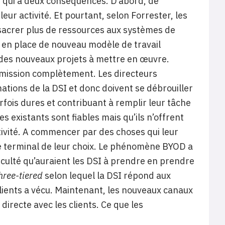
Ce qui a deux conséquences. D’abord, de
eur activité. Et pourtant, selon Forrester, les
nsacrer plus de ressources aux systèmes de
 en place de nouveau modèle de travail
n des nouveaux projets à mettre en œuvre.
r mission complètement. Les directeurs
mations de la DSI et donc doivent se débrouiller
rfois dures et contribuant à remplir leur tâche
s existants sont fiables mais qu’ils n’offrent
activité. A commencer par des choses qui leur
 le terminal de leur choix. Le phénomène BYOD a
ficulté qu’auraient les DSI à prendre en prendre
hree-tiered
selon lequel la DSI répond aux
 clients a vécu. Maintenant, les nouveaux canaux
irecte avec les clients. Ce que les