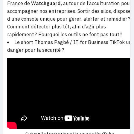
France de
Watchguard
, autour de l’acculturation pour
accompagner nos entreprises. Sortir des silos, disposer
d’une console unique pour gérer, alerter et remédier ?
Comment détecter plus tôt, afin d’agir plus
rapidement ? Pourquoi les outils ne font pas tout ?
Le short Thomas Pagbé / IT for Business TikTok un
danger pour la sécurité ?