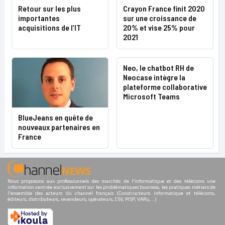
Retour sur les plus
Crayon France finit 2020
importantes
sur une croissance de
acquisitions de l’IT
20% et vise 25% pour
2021
Neo, le chatbot RH de
Neocase intègre la
plateforme collaborative
Microsoft Teams
BlueJeans en quête de
nouveaux partenaires en
France
Nous proposons aux professionnels des marchés de l'informatique et des télécoms une
information centrée exclusivement sur les problématiques business, les pratiques métiers de
l'ensemble des acteurs du channel français (Constructeurs informatique et télécoms,
éditeurs, distributeurs, revendeurs, opérateurs, ISV, MSP, VARs,...)