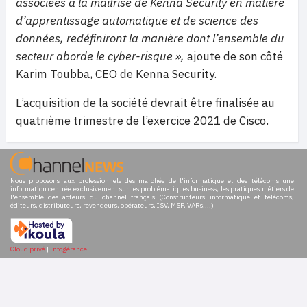
associées à la maîtrise de Kenna Security en matière
d’apprentissage automatique et de science des
données, redéfiniront la manière dont l’ensemble du
secteur aborde le cyber-risque »,
ajoute de son côté
Karim Toubba, CEO de Kenna Security.
L’acquisition de la société devrait être finalisée au
quatrième trimestre de l’exercice 2021 de Cisco.
Nous proposons aux professionnels des marchés de l'informatique et des télécoms une
information centrée exclusivement sur les problématiques business, les pratiques métiers de
l'ensemble des acteurs du channel français (Constructeurs informatique et télécoms,
éditeurs, distributeurs, revendeurs, opérateurs, ISV, MSP, VARs,...)
Cloud privé
|
Infogérance