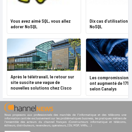
Vous avez aimé SQL, vous allez
Dix cas d’utilisation 
adorer NoSQL
NoSQL
Après le télétravail, le retour sur
Les compromissions 
site suscite une vague de
ont augmenté de 171%
nouvelles solutions chez Cisco
selon Canalys
Nous proposons aux professionnels des marchés de l'informatique et des télécoms une
information centrée exclusivement sur les problématiques business, les pratiques métiers de
l'ensemble des acteurs du channel français (Constructeurs informatique et télécoms,
éditeurs, distributeurs, revendeurs, opérateurs, ISV, MSP, VARs,...)