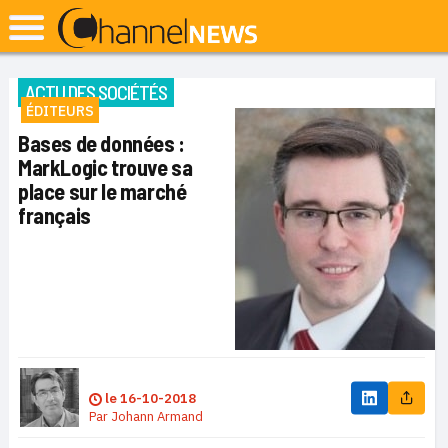
ACTU DES SOCIÉTÉS
ÉDITEURS
Bases de données :
MarkLogic trouve sa
place sur le marché
français
le
16-10-2018
Par
Johann Armand