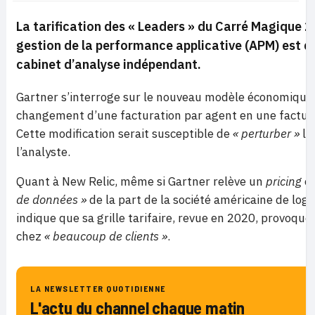
La tarification des
« Leaders »
du Carré Magique 20
gestion de la performance applicative (APM) est da
cabinet d’analyse indépendant.
Gartner s’interroge sur le nouveau modèle économique d
changement d’une facturation par agent en une factur
Cette modification serait susceptible de
« perturber »
l’a
l’analyste.
Quant à New Relic, même si Gartner relève un
pricing
co
de données »
de la part de la société américaine de logic
indique que sa grille tarifaire, revue en 2020, provoque
chez
« beaucoup de clients »
.
LA NEWSLETTER QUOTIDIENNE
L'actu du channel chaque matin