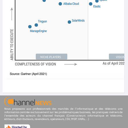
Nous proposons aux professionnels des marchés de l'informatique et des télécoms une
information centrée exclusivement sur les problématiques business, les pratiques métiers de
l'ensemble des acteurs du channel français (Constructeurs informatique et télécoms,
éditeurs, distributeurs, revendeurs, opérateurs, ISV, MSP, VARs,...)