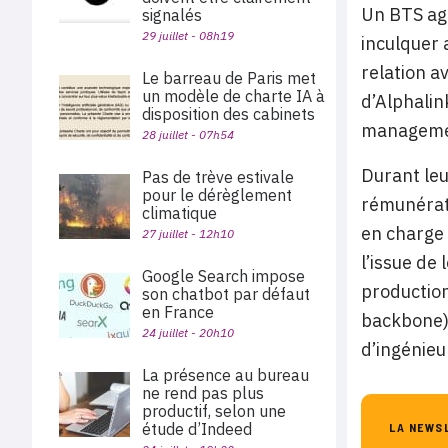
Un BTS agr
signalés
29 juillet - 08h19
inculquer 
relation a
Le barreau de Paris met
un modèle de charte IA à
d’Alphalin
disposition des cabinets
manageme
28 juillet - 07h54
Durant leu
Pas de trève estivale
pour le dérèglement
rémunérati
climatique
en charge 
27 juillet - 12h10
l’issue de
Google Search impose
production
son chatbot par défaut
en France
backbone) 
24 juillet - 20h10
d’ingénieu
La présence au bureau
ne rend pas plus
productif, selon une
étude d’Indeed
LA NEWS