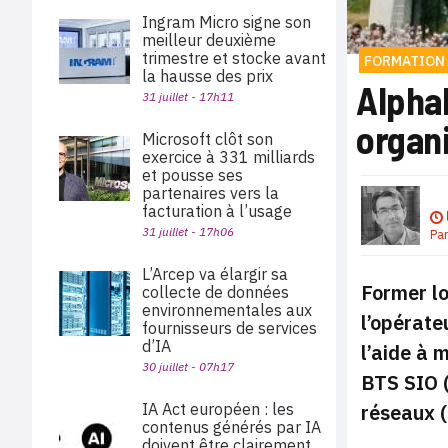
Ingram Micro signe son
meilleur deuxième
trimestre et stocke avant
FORMATION
la hausse des prix
Alpha
31 juillet - 17h11
organi
Microsoft clôt son
exercice à 331 milliards
et pousse ses
partenaires vers la
facturation à l’usage
31 juillet - 17h06
Pa
L’Arcep va élargir sa
Former lo
collecte de données
environnementales aux
l’opérate
fournisseurs de services
d’IA
l’aide à 
30 juillet - 07h17
BTS SIO (
réseaux (
IA Act européen : les
contenus générés par IA
doivent être clairement