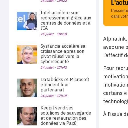
L'act
24 juillet - 19h22
L'essenti
Intel accélère son
dans votr
redressement grâce aux
centres de données et à
l’IA
24 juillet - 18h18
Alphalink,
Systancia accélère sa
avec une p
croissance après son
l’effectif
pivot réussi vers la
cybersécurité
Pour recru
24 juillet - 17h42
motivation
Databricks et Microsoft
motivation
étendent leur
partenariat
certains v
24 juillet - 17h19
technologi
Keepit vend ses
solutions de sauvegarde
À l’issue 
et de restauration des
données via Pax8