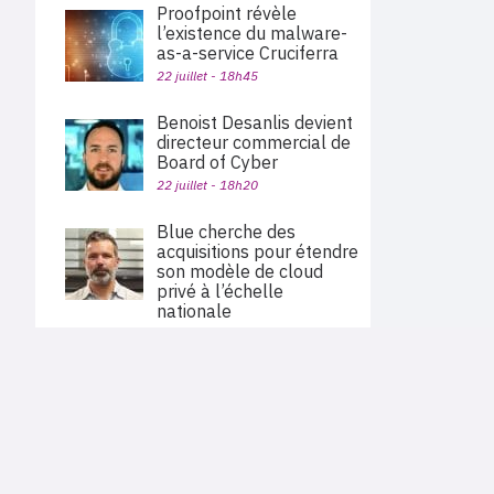
Proofpoint révèle
l’existence du malware-
as-a-service Cruciferra
22 juillet - 18h45
Benoist Desanlis devient
directeur commercial de
Board of Cyber
22 juillet - 18h20
Blue cherche des
acquisitions pour étendre
son modèle de cloud
privé à l’échelle
nationale
22 juillet - 12h51
PLAN DU SITE
Palo Alto Networks va
Actu des sociétés
acquérir Embrace pour
Agenda
étendre sa plateforme
Nous proposons aux professionnels des marchés de
En bref
l'informatique et des télécoms une information centrée
d’observabilité
exclusivement sur les problématiques business, les pratiques
Expertises
22 juillet - 11h40
métiers de l'ensemble des acteurs du channel français
Interviews
(Constructeurs informatique et télécoms, éditeurs,
distributeurs, revendeurs, opérateurs, ISV, MSP, VARs,...)