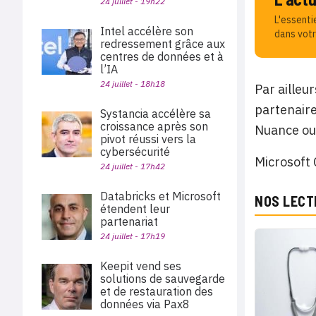
24 juillet - 19h22
L'essenti
Intel accélère son
dans votr
redressement grâce aux
centres de données et à
l’IA
24 juillet - 18h18
Par ailleu
partenaire
Systancia accélère sa
croissance après son
Nuance ou
pivot réussi vers la
cybersécurité
Microsoft 
24 juillet - 17h42
Databricks et Microsoft
NOS LECT
étendent leur
partenariat
24 juillet - 17h19
Keepit vend ses
solutions de sauvegarde
et de restauration des
données via Pax8