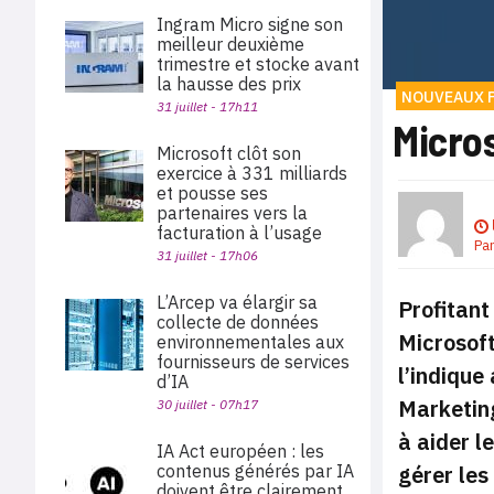
Ingram Micro signe son
meilleur deuxième
trimestre et stocke avant
la hausse des prix
NOUVEAUX 
31 juillet - 17h11
Micros
Microsoft clôt son
exercice à 331 milliards
et pousse ses
partenaires vers la
facturation à l’usage
Pa
31 juillet - 17h06
L’Arcep va élargir sa
Profitant
collecte de données
Microsoft
environnementales aux
fournisseurs de services
l’indique
d’IA
Marketing
30 juillet - 07h17
à aider l
IA Act européen : les
gérer les
contenus générés par IA
doivent être clairement