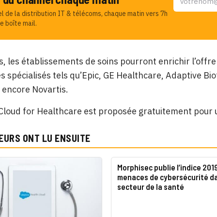
el de la distribution IT & télécoms, chaque matin vers 7h
e boîte mail.
rs, les établissements de soins pourront enrichir l’off
s spécialisés tels qu’Epic, GE Healthcare, Adaptive Bi
 encore Novartis.
Cloud for Healthcare est proposée gratuitement pour u
EURS ONT LU ENSUITE
Morphisec publie l’indice 201
menaces de cybersécurité da
secteur de la santé