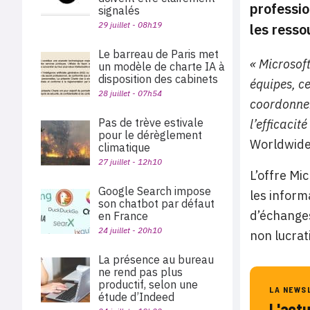
professio
signalés
29 juillet - 08h19
les resso
Le barreau de Paris met
« Microsoft
un modèle de charte IA à
disposition des cabinets
équipes, c
28 juillet - 07h54
coordonner 
Pas de trève estivale
l’efficacité
pour le dérèglement
Worldwide 
climatique
27 juillet - 12h10
L’offre Mi
Google Search impose
les inform
son chatbot par défaut
d’échanges
en France
24 juillet - 20h10
non lucrat
La présence au bureau
ne rend pas plus
productif, selon une
LA NEWS
étude d’Indeed
L'act