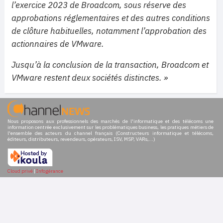
l’exercice 2023 de Broadcom, sous réserve des
approbations réglementaires et des autres conditions
de clôture habituelles, notamment l’approbation des
actionnaires de VMware.
Jusqu’à la conclusion de la transaction, Broadcom et
VMware restent deux sociétés distinctes. »
Nous proposons aux professionnels des marchés de l'informatique et des télécoms une
information centrée exclusivement sur les problématiques business, les pratiques métiers de
l'ensemble des acteurs du channel français (Constructeurs informatique et télécoms,
éditeurs, distributeurs, revendeurs, opérateurs, ISV, MSP, VARs,...)
Cloud privé
|
Infogérance