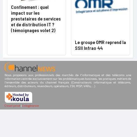
Confinement : quel
impact sur les
prestataires de services
et de distribution IT ?
(témoignages volet 2)
Le groupe OMR reprend la
SSII Infrao 44
Nous proposons aux professionnels des marchés de l'informatique et des télécoms une
information centrée exclusivement sur les problématiques business, les pratiques métiers de
l'ensemble des acteurs du channel français (Constructeurs informatique et télécoms,
éditeurs, distributeurs, revendeurs, opérateurs, ISV, MSP, VARs,...)
Cloud privé
|
Infogérance