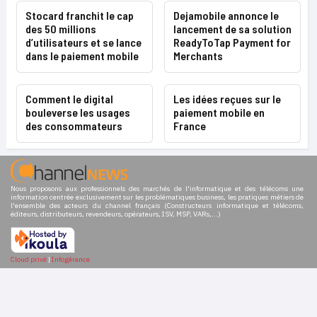
Stocard franchit le cap
Dejamobile annonce le
des 50 millions
lancement de sa solution
d’utilisateurs et se lance
ReadyToTap Payment for
dans le paiement mobile
Merchants
Comment le digital
Les idées reçues sur le
bouleverse les usages
paiement mobile en
des consommateurs
France
Nous proposons aux professionnels des marchés de l'informatique et des télécoms une
information centrée exclusivement sur les problématiques business, les pratiques métiers de
l'ensemble des acteurs du channel français (Constructeurs informatique et télécoms,
éditeurs, distributeurs, revendeurs, opérateurs, ISV, MSP, VARs,...)
Cloud privé
|
Infogérance