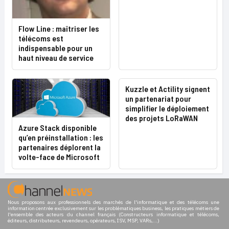
Flow Line : maîtriser les
télécoms est
indispensable pour un
haut niveau de service
Kuzzle et Actility signent
un partenariat pour
simplifier le déploiement
des projets LoRaWAN
Azure Stack disponible
qu’en préinstallation : les
partenaires déplorent la
volte-face de Microsoft
Nous proposons aux professionnels des marchés de l'informatique et des télécoms une
information centrée exclusivement sur les problématiques business, les pratiques métiers de
l'ensemble des acteurs du channel français (Constructeurs informatique et télécoms,
éditeurs, distributeurs, revendeurs, opérateurs, ISV, MSP, VARs,...)