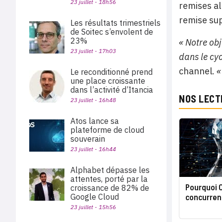
23 juillet - 18h56
remises al
remise su
Les résultats trimestriels
de Soitec s’envolent de
23%
« Notre ob
23 juillet - 17h03
dans le cy
channel.
«
Le reconditionné prend
une place croissante
dans l’activité d’Itancia
NOS LECT
23 juillet - 16h48
Atos lance sa
plateforme de cloud
souverain
23 juillet - 16h44
Alphabet dépasse les
attentes, porté par la
Pourquoi O
croissance de 82% de
Google Cloud
concurren
23 juillet - 15h56