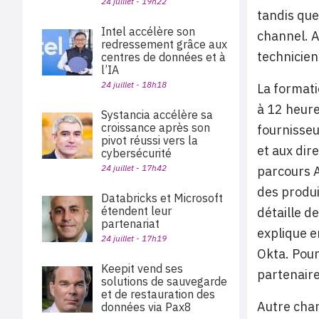
24 juillet - 19h22
tandis que
Intel accélère son
channel. A
redressement grâce aux
techniciens
centres de données et à
l’IA
24 juillet - 18h18
La formati
à 12 heure
Systancia accélère sa
croissance après son
fournisseu
pivot réussi vers la
et aux dir
cybersécurité
24 juillet - 17h42
parcours A
des produi
Databricks et Microsoft
étendent leur
détaille d
partenariat
explique e
24 juillet - 17h19
Okta. Pou
Keepit vend ses
partenaire
solutions de sauvegarde
et de restauration des
Autre chan
données via Pax8