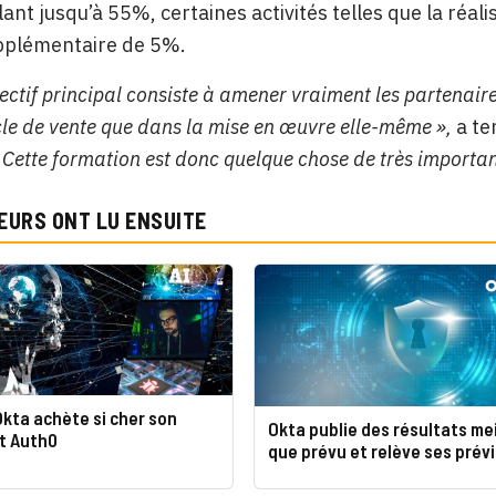
lant jusqu’à 55%, certaines activités telles que la ré
pplémentaire de 5%.
jectif principal consiste à amener vraiment les partenair
cle de vente que dans la mise en œuvre elle-même »,
a te
 Cette formation est donc quelque chose de très importan
EURS ONT LU ENSUITE
kta achète si cher son
Okta publie des résultats mei
t Auth0
que prévu et relève ses prév