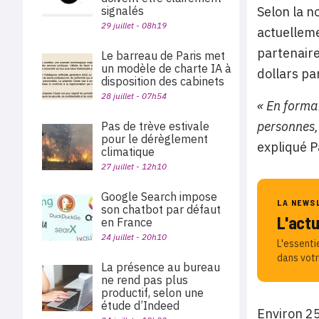
signalés
Selon la n
29 juillet - 08h19
actuelleme
partenaire
Le barreau de Paris met
un modèle de charte IA à
dollars pa
disposition des cabinets
28 juillet - 07h54
« En forma
personnes,
Pas de trève estivale
pour le dérèglement
expliqué P
climatique
27 juillet - 12h10
Google Search impose
LA NEWS
son chatbot par défaut
L'act
en France
24 juillet - 20h10
L'essenti
dans votr
La présence au bureau
ne rend pas plus
productif, selon une
étude d’Indeed
Environ 25