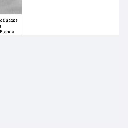
des accès
e
 France