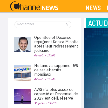
NEWS
ACTU D
OpenBee et Doxense
rejoignent Konica Minolta
après leur redressement
judiciaire
06 août - 17h03
Nutanix va supprimer 5%
de ses effectifs
mondiaux
04 août - 16h46
AWS n’a plus assez de
capacité et l’essentiel de
2027 est déjà réservé
31 juillet - 17h15