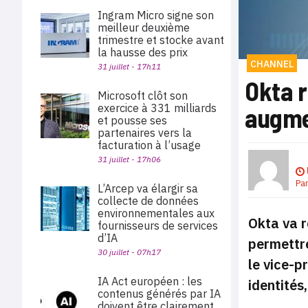
Ingram Micro signe son
meilleur deuxième
trimestre et stocke avant
la hausse des prix
CHANNEL
31 juillet - 17h11
Okta r
Microsoft clôt son
exercice à 331 milliards
augme
et pousse ses
partenaires vers la
facturation à l’usage
31 juillet - 17h06
Pa
L’Arcep va élargir sa
collecte de données
environnementales aux
Okta va r
fournisseurs de services
d’IA
permettre
30 juillet - 07h17
le vice-p
IA Act européen : les
identités
contenus générés par IA
doivent être clairement