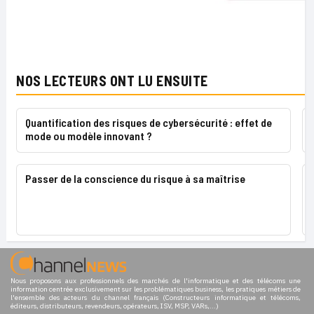
NOS LECTEURS ONT LU ENSUITE
Quantification des risques de cybersécurité : effet de
mode ou modèle innovant ?
Passer de la conscience du risque à sa maîtrise
Nous proposons aux professionnels des marchés de l'informatique et des télécoms une
information centrée exclusivement sur les problématiques business, les pratiques métiers de
l'ensemble des acteurs du channel français (Constructeurs informatique et télécoms,
éditeurs, distributeurs, revendeurs, opérateurs, ISV, MSP, VARs,...)