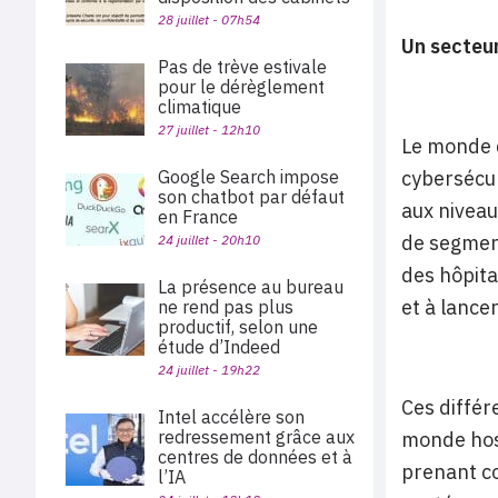
28 juillet - 07h54
Un secteur
Pas de trève estivale
pour le dérèglement
climatique
27 juillet - 12h10
Le monde d
Google Search impose
cybersécur
son chatbot par défaut
aux niveau
en France
de segment
24 juillet - 20h10
des hôpita
La présence au bureau
et à lance
ne rend pas plus
productif, selon une
étude d’Indeed
24 juillet - 19h22
Ces différ
Intel accélère son
redressement grâce aux
monde hosp
centres de données et à
prenant c
l’IA