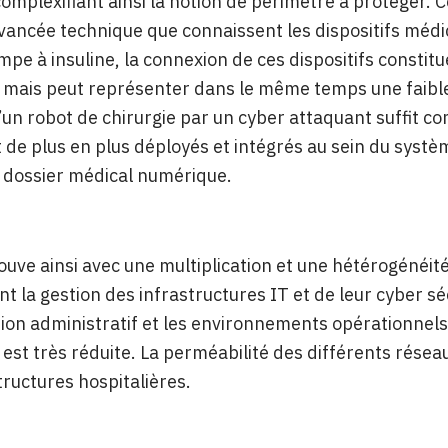
complexifiant ainsi la notion de périmètre à protéger.
ancée technique que connaissent les dispositifs médic
pe à insuline, la connexion de ces dispositifs constit
mais peut représenter dans le même temps une faible
’un robot de chirurgie par un cyber attaquant suffit 
de plus en plus déployés et intégrés au sein du système
 dossier médical numérique.
ouve ainsi avec une multiplication et une hétérogénéi
 la gestion des infrastructures IT et de leur cyber séc
ion administratif et les environnements opérationnel
est très réduite. La perméabilité des différents réseau
tructures hospitalières.