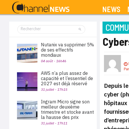
NEWS
COMMUN
Cybers
Nutanix va supprimer 5%
de ses effectifs
mondiaux
04 août - 16h46
Pa
AWS n’a plus assez de
capacité et l’essentiel de
2027 est déjà réservé
Depuis le
31 juillet - 17h15
cyber (ph
Ingram Micro signe son
hôpitaux 
meilleur deuxième
fournisse
trimestre et stocke avant
la hausse des prix
d’entrepr
31 juillet - 17h11
phénomè