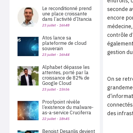
endroits, 
Le reconditionné prend
seconde av
une place croissante
encore pom
dans l’activité d’Itancia
23 juillet - 16h48
médecine, 
contrôle d
Atos lance sa
plateforme de cloud
également 
souverain
gestion du
23 juillet - 16h44
Alphabet dépasse les
attentes, porté par la
croissance de 82% de
On se retr
Google Cloud
grandement
23 juillet - 15h56
d’informat
Proofpoint révèle
connectés 
l’existence du malware-
as-a-service Cruciferra
des infras
22 juillet - 18h45
Benoist Desanlis devient