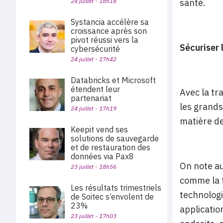
24 juillet - 18h18
santé.
Systancia accélère sa
croissance après son
pivot réussi vers la
Sécuriser 
cybersécurité
24 juillet - 17h42
Databricks et Microsoft
étendent leur
Avec la tr
partenariat
les grands
24 juillet - 17h19
matière de
Keepit vend ses
solutions de sauvegarde
et de restauration des
données via Pax8
On note au
23 juillet - 18h56
comme la t
Les résultats trimestriels
technologi
de Soitec s’envolent de
23%
applicatio
23 juillet - 17h03