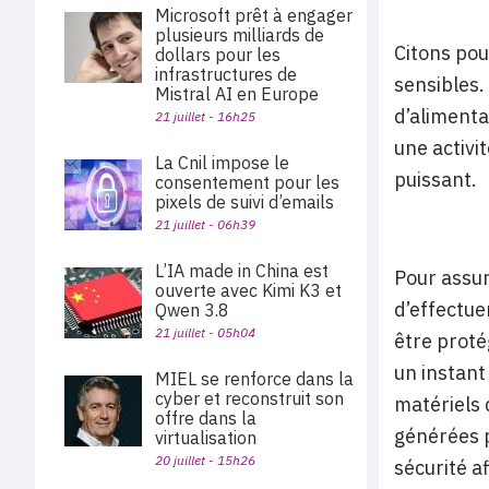
Microsoft prêt à engager
plusieurs milliards de
Citons pou
dollars pour les
infrastructures de
sensibles.
Mistral AI en Europe
d’alimenta
21 juillet - 16h25
une activi
La Cnil impose le
puissant.
consentement pour les
pixels de suivi d’emails
21 juillet - 06h39
L’IA made in China est
Pour assur
ouverte avec Kimi K3 et
d’effectue
Qwen 3.8
21 juillet - 05h04
être proté
un instant
MIEL se renforce dans la
cyber et reconstruit son
matériels 
offre dans la
générées p
virtualisation
20 juillet - 15h26
sécurité a