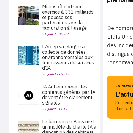
Microsoft clôt son
exercice à 331 milliards
et pousse ses
partenaires vers la
De nombreu
facturation à l’usage
31 juillet - 17h06
Etats Unis
des incid
L’Arcep va élargir sa
collecte de données
distingue 
environnementales aux
ransomwa
fournisseurs de services
d’IA
30 juillet - 07h17
LA NEWS
IA Act européen : les
contenus générés par IA
L'act
doivent être clairement
signalés
L'essenti
dans votr
29 juillet - 08h19
Le barreau de Paris met
un modèle de charte IA à
disposition des cabinets