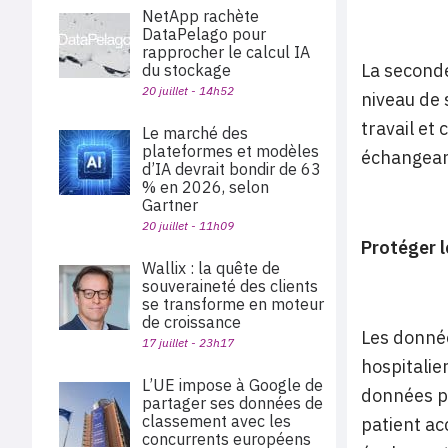
NetApp rachète
DataPelago pour
rapprocher le calcul IA
La seconde
du stockage
20 juillet - 14h52
niveau de 
travail et
Le marché des
plateformes et modèles
échangeant
d’IA devrait bondir de 63
% en 2026, selon
Gartner
20 juillet - 11h09
Protéger l
Wallix : la quête de
souveraineté des clients
se transforme en moteur
de croissance
Les donnée
17 juillet - 23h17
hospitalie
L’UE impose à Google de
données pe
partager ses données de
classement avec les
patient ac
concurrents européens