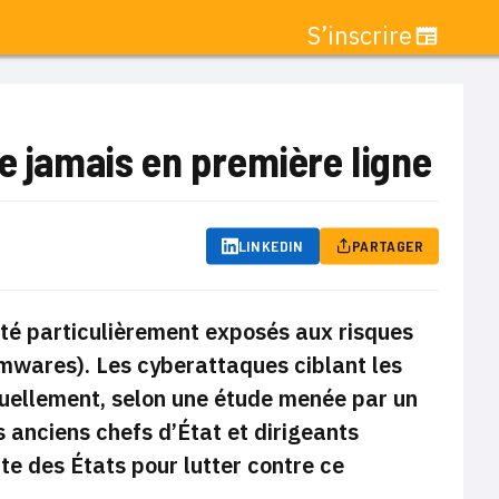
S’inscrire
e jamais en première ligne
LINKEDIN
PARTAGER
 été particulièrement exposés aux risques
somwares).
L
es cyberattaques ciblant les
tuellement, selon une étude menée par un
es anciens chefs d’État et dirigeants
rte des États pour lutter contre ce