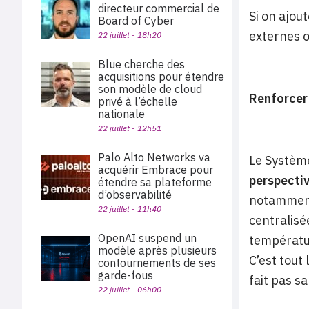
directeur commercial de
Si on ajou
Board of Cyber
externes o
22 juillet - 18h20
Blue cherche des
acquisitions pour étendre
son modèle de cloud
Renforcer 
privé à l’échelle
nationale
22 juillet - 12h51
Palo Alto Networks va
Le Système
acquérir Embrace pour
perspectiv
étendre sa plateforme
d’observabilité
notamment 
22 juillet - 11h40
centralisé
OpenAI suspend un
températur
modèle après plusieurs
C’est tout
contournements de ses
garde-fous
fait pas s
22 juillet - 06h00