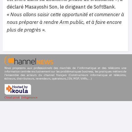
déclaré Masayoshi Son, le dirigeant de SoftBank.
« Nous allons saisir cette opportunité et commencer à
nous préparer à rendre Arm public, et à faire encore
plus de progrès ».
Nous proposons aux professionnels des marchés de l'informatique et des télécoms une
information centrée exclusivement sur les problématiques business, les pratiques métiers de
l'ensemble des acteurs du channel français (Constructeurs informatique et télécoms,
éditeurs, distributeurs, revendeurs, opérateurs, ISV, MSP, VARs,...)
Cloud privé
|
Infogérance