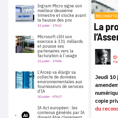
Ingram Micro signe son
meilleur deuxième
trimestre et stocke avant
RECONDITI
la hausse des prix
La pro
31 juillet - 17h11
l’Ass
Microsoft clôt son
exercice à 331 milliards
et pousse ses
partenaires vers la
facturation à l’usage
31 juillet - 17h06
Pa
L’Arcep va élargir sa
Jeudi 10 
collecte de données
environnementales aux
amendemen
fournisseurs de services
d’IA
numérique
30 juillet - 07h17
copie pri
du recon
IA Act européen : les
contenus générés par IA
doivent être clairement