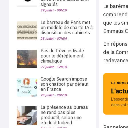
signalés
Le barème 
29 juillet - 08h19
comprend 
que les sm
Le barreau de Paris met
un modèle de charte IA à
Emmaüs Con
disposition des cabinets
28 juillet - 07h54
En réponse
Pas de trève estivale
de la Comm
pour le dérèglement
redevance 
climatique
27 juillet - 12h10
Google Search impose
LA NEWS
son chatbot par défaut
en France
L'act
24 juillet - 20h10
L'essenti
dans votr
La présence au bureau
ne rend pas plus
productif, selon une
étude d’Indeed
Rappelons 