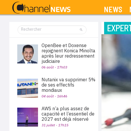
NEWS
EXPERT
OpenBee et Doxense
rejoignent Konica Minolta
après leur redressement
judiciaire
06 août - 17h03
Nutanix va supprimer 5%
de ses effectifs
mondiaux
04 août - 16h46
AWS n’a plus assez de
capacité et l’essentiel de
2027 est déjà réservé
31 juillet - 17h15