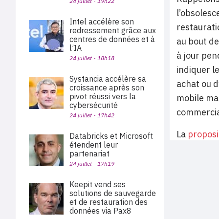
24 juillet - 19h22
l’obsolesce
Intel accélère son
restaurati
redressement grâce aux
centres de données et à
au bout de
l’IA
à jour pen
24 juillet - 18h18
indiquer l
Systancia accélère sa
achat ou d’
croissance après son
pivot réussi vers la
mobile mai
cybersécurité
commercia
24 juillet - 17h42
La
proposit
Databricks et Microsoft
étendent leur
partenariat
24 juillet - 17h19
Keepit vend ses
solutions de sauvegarde
et de restauration des
données via Pax8