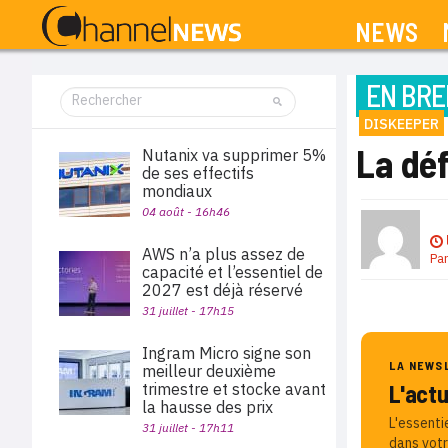
NEWS
EN BRE
DISKEEPER
La dé
Nutanix va supprimer 5%
de ses effectifs
mondiaux
04 août - 16h46
AWS n’a plus assez de
Pa
capacité et l’essentiel de
2027 est déjà réservé
31 juillet - 17h15
Ingram Micro signe son
LA NEWS
meilleur deuxième
trimestre et stocke avant
L'act
la hausse des prix
L'essenti
31 juillet - 17h11
dans votr