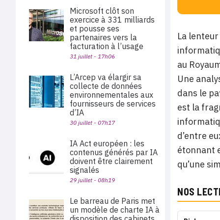
Microsoft clôt son
exercice à 331 milliards
et pousse ses
La lenteur
partenaires vers la
facturation à l’usage
informati
31 juillet - 17h06
au Royaume
L’Arcep va élargir sa
Une analys
collecte de données
dans le pa
environnementales aux
fournisseurs de services
est la fra
d’IA
informatiq
30 juillet - 07h17
d’entre eu
IA Act européen : les
étonnant 
contenus générés par IA
doivent être clairement
qu’une sim
signalés
29 juillet - 08h19
NOS LECT
Le barreau de Paris met
un modèle de charte IA à
disposition des cabinets