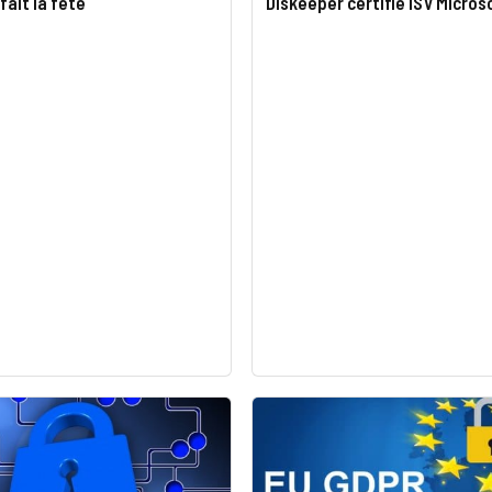
fait la fête
Diskeeper certifié ISV Micros