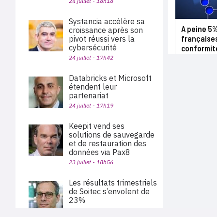
24 juillet - 18h18
Systancia accélère sa
A peine 5
croissance après son
françaises
pivot réussi vers la
cybersécurité
conformit
24 juillet - 17h42
Databricks et Microsoft
étendent leur
partenariat
24 juillet - 17h19
Keepit vend ses
solutions de sauvegarde
et de restauration des
données via Pax8
23 juillet - 18h56
Les résultats trimestriels
de Soitec s’envolent de
23%
23 juillet - 17h03