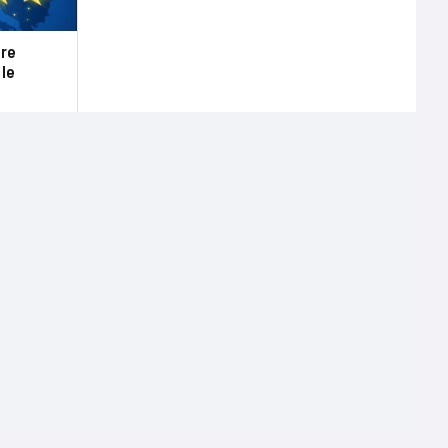
bre
 le