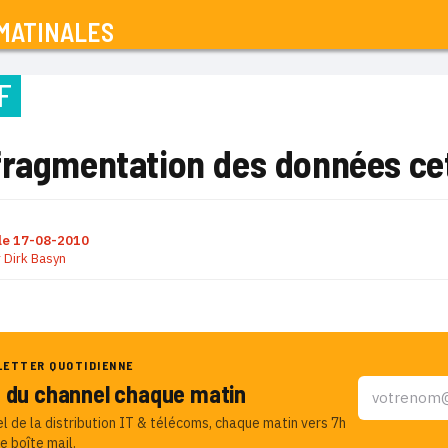
MATINALES
F
fragmentation des données ce
le
17-08-2010
r
Dirk Basyn
LETTER QUOTIDIENNE
u du channel chaque matin
el de la distribution IT & télécoms, chaque matin vers 7h
e boîte mail.