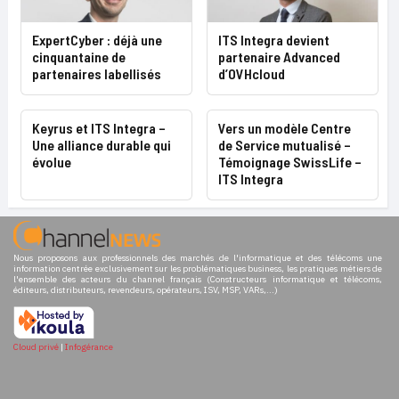
ExpertCyber : déjà une
ITS Integra devient
cinquantaine de
partenaire Advanced
partenaires labellisés
d’OVHcloud
Keyrus et ITS Integra –
Vers un modèle Centre
Une alliance durable qui
de Service mutualisé –
évolue
Témoignage SwissLife –
ITS Integra
Nous proposons aux professionnels des marchés de l'informatique et des télécoms une
information centrée exclusivement sur les problématiques business, les pratiques métiers de
l'ensemble des acteurs du channel français (Constructeurs informatique et télécoms,
éditeurs, distributeurs, revendeurs, opérateurs, ISV, MSP, VARs,...)
Cloud privé
|
Infogérance