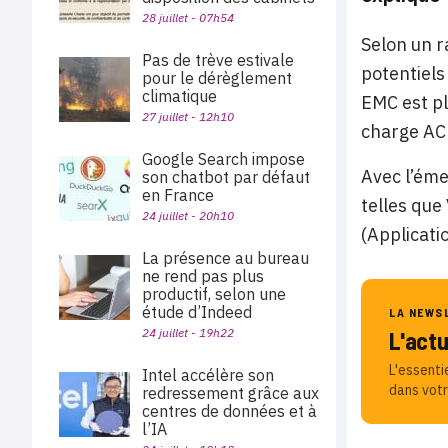
28 juillet - 07h54
Selon un r
Pas de trève estivale
potentiels
pour le dérèglement
climatique
EMC est pl
27 juillet - 12h10
charge AC
Google Search impose
Avec l’éme
son chatbot par défaut
en France
telles que
24 juillet - 20h10
(Applicat
La présence au bureau
ne rend pas plus
productif, selon une
étude d’Indeed
LA NEWS
24 juillet - 19h22
L'act
L'essenti
Intel accélère son
dans votr
redressement grâce aux
centres de données et à
l’IA