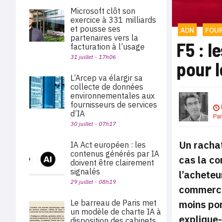
Microsoft clôt son
exercice à 331 milliards
et pousse ses
ADN
FOU
partenaires vers la
F5 : l
facturation à l’usage
31 juillet - 17h06
pour l
L’Arcep va élargir sa
collecte de données
environnementales aux
fournisseurs de services
d’IA
Pa
30 juillet - 07h17
Un rachat
IA Act européen : les
contenus générés par IA
cas la co
doivent être clairement
signalés
l’acheteu
29 juillet - 08h19
commercia
moins por
Le barreau de Paris met
un modèle de charte IA à
explique-
disposition des cabinets