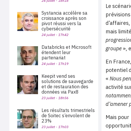
24 juillet - 18h18
Le scénari
Systancia accélère sa
prévisions
croissance après son
d’affaires
pivot réussi vers la
cybersécurité
mais limit
24 juillet - 17h42
progression
Databricks et Microsoft
groupe
», 
étendent leur
partenariat
En France,
24 juillet - 17h19
potentiel 
Keepit vend ses
«
Nous pens
solutions de sauvegarde
activité s
et de restauration des
données via Pax8
notamment 
23 juillet - 18h56
d’amener p
Les résultats trimestriels
de Soitec s’envolent de
Mais pour 
23%
opportunit
23 juillet - 17h03