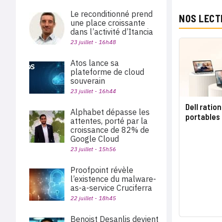
Le reconditionné prend
NOS LECT
une place croissante
dans l’activité d’Itancia
23 juillet - 16h48
Atos lance sa
plateforme de cloud
souverain
23 juillet - 16h44
Dell ratio
Alphabet dépasse les
portables
attentes, porté par la
croissance de 82% de
Google Cloud
23 juillet - 15h56
Proofpoint révèle
l’existence du malware-
as-a-service Cruciferra
22 juillet - 18h45
Benoist Desanlis devient