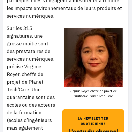
par lequel elles s’engagent à mesurer et à réduire
les impacts environnementaux de leurs produits et
services numériques.
Sur les 315
signataires, une
grosse moitié sont
des prestataires de
services numériques,
précise Virginie
Royer, cheffe de
projet de Planet
Tech’Care. Une
Virginie Royer, cheffe de projet de
quarantaine sont des
l’initiative Planet Tech’Care
écoles ou des acteurs
de la formation
LA NEWSLETTER
(écoles d’ingénieurs
QUOTIDIENNE
mais également
L'actu du channel