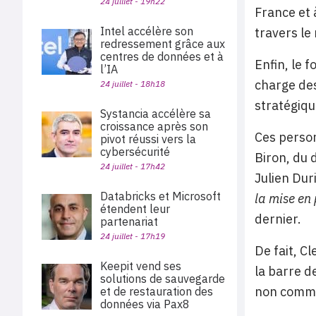
24 juillet - 19h22
France et 
Intel accélère son
travers le
redressement grâce aux
centres de données et à
Enfin, le 
l’IA
charge des
24 juillet - 18h18
stratégiqu
Systancia accélère sa
croissance après son
Ces person
pivot réussi vers la
cybersécurité
Biron, du 
24 juillet - 17h42
Julien Dur
Databricks et Microsoft
la mise en
étendent leur
dernier.
partenariat
24 juillet - 17h19
De fait, C
Keepit vend ses
la barre de
solutions de sauvegarde
non commu
et de restauration des
données via Pax8