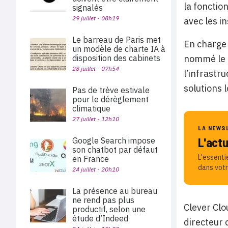
la fonctio
signalés
29 juillet - 08h19
avec les i
Le barreau de Paris met
En charge 
un modèle de charte IA à
nommé le m
disposition des cabinets
28 juillet - 07h54
l’infrastr
solutions l
Pas de trève estivale
pour le dérèglement
climatique
27 juillet - 12h10
LA NEWS
L'act
Google Search impose
son chatbot par défaut
L'essenti
en France
dans votr
24 juillet - 20h10
La présence au bureau
ne rend pas plus
Clever Cl
productif, selon une
étude d’Indeed
directeur 