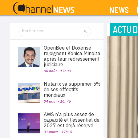
NEWS
ACTU D
OpenBee et Doxense
rejoignent Konica Minolta
après leur redressement
judiciaire
06 août - 17h03
Nutanix va supprimer 5%
de ses effectifs
mondiaux
04 août - 16h46
AWS n’a plus assez de
capacité et l’essentiel de
2027 est déjà réservé
31 juillet - 17h15