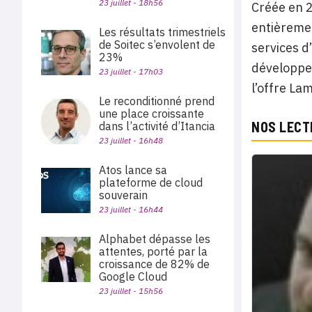
23 juillet - 18h56
Créée en 2
entièremen
Les résultats trimestriels
de Soitec s’envolent de
services d
23%
développeu
23 juillet - 17h03
l’offre La
Le reconditionné prend
une place croissante
NOS LECT
dans l’activité d’Itancia
23 juillet - 16h48
Atos lance sa
plateforme de cloud
souverain
23 juillet - 16h44
Alphabet dépasse les
attentes, porté par la
croissance de 82% de
Google Cloud
23 juillet - 15h56