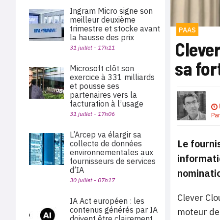
Ingram Micro signe son
meilleur deuxième
trimestre et stocke avant
PAAS
la hausse des prix
Clever
31 juillet - 17h11
sa for
Microsoft clôt son
exercice à 331 milliards
et pousse ses
partenaires vers la
facturation à l’usage
31 juillet - 17h06
Pa
L’Arcep va élargir sa
Le fourni
collecte de données
environnementales aux
informati
fournisseurs de services
d’IA
nominatio
30 juillet - 07h17
Clever Clo
IA Act européen : les
contenus générés par IA
moteur de 
doivent être clairement