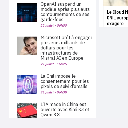
OpenAI suspend un
modèle après plusieurs
Le Cloud M
contournements de ses
CNIL euro
garde-fous
exagéré
22 juillet - 06h00
Microsoft prêt à engager
plusieurs milliards de
dollars pour les
infrastructures de
Mistral AI en Europe
21 juillet - 16h25
La Cnil impose le
consentement pour les
pixels de suivi d’emails
21 juillet - 06h39
L’IA made in China est
ouverte avec Kimi K3 et
Qwen 3.8
21 juillet - 05h04