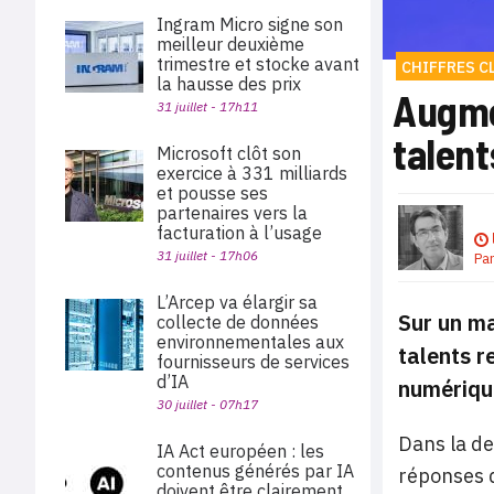
Ingram Micro signe son
meilleur deuxième
trimestre et stocke avant
CHIFFRES C
la hausse des prix
Augmen
31 juillet - 17h11
talent
Microsoft clôt son
exercice à 331 milliards
et pousse ses
partenaires vers la
facturation à l’usage
31 juillet - 17h06
Pa
L’Arcep va élargir sa
Sur un ma
collecte de données
environnementales aux
talents r
fournisseurs de services
d’IA
numérique
30 juillet - 07h17
Dans la de
IA Act européen : les
contenus générés par IA
réponses 
doivent être clairement