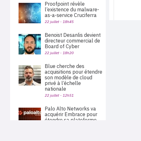
Proofpoint révèle
l’existence du malware-
as-a-service Cruciferra
22 juillet - 18h45
Benoist Desanlis devient
directeur commercial de
Board of Cyber
22 juillet - 18h20
Blue cherche des
acquisitions pour étendre
son modèle de cloud
privé à l’échelle
nationale
22 juillet - 12h51
Palo Alto Networks va
acquérir Embrace pour
étendre sa plateforme
d’observabilité
22 juillet - 11h40
PLAN DU SITE
Actu des sociétés