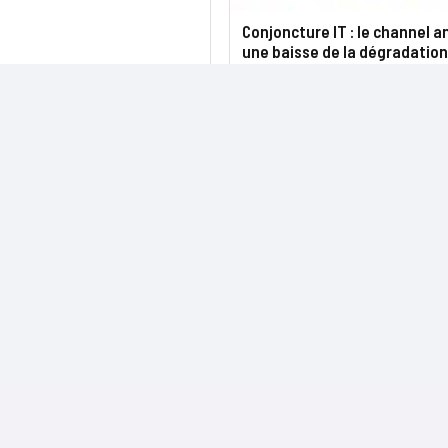
Conjoncture IT : le channel a
une baisse de la dégradation
NOS SITES
CONTACTS
Nominations
InformatiqueNews.fr
Rédaction