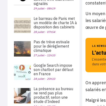
constatent
signalés
29 juillet - 08h19
Un moyen q
Le barreau de Paris met
les salari
un modèle de charte IA à
œuvre de p
disposition des cabinets
28 juillet - 07h54
Pas de trève estivale
pour le dérèglement
LA NEWS
climatique
L'act
27 juillet - 12h10
L'essenti
dans votr
Google Search impose
son chatbot par défaut
en France
24 juillet - 20h10
On apprend
La présence au bureau
salariés e
ne rend pas plus
productif, selon une
Malgré les
étude d’Indeed