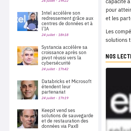
capacité à
24 juillet - 19h22
pour attei
Intel accélère son
et les par
redressement grâce aux
centres de données et à
l’IA
Les compét
24 juillet - 18h18
solutions 
Systancia accélère sa
croissance après son
NOS LECT
pivot réussi vers la
cybersécurité
24 juillet - 17h42
Databricks et Microsoft
étendent leur
partenariat
24 juillet - 17h19
Keepit vend ses
solutions de sauvegarde
et de restauration des
données via Pax8