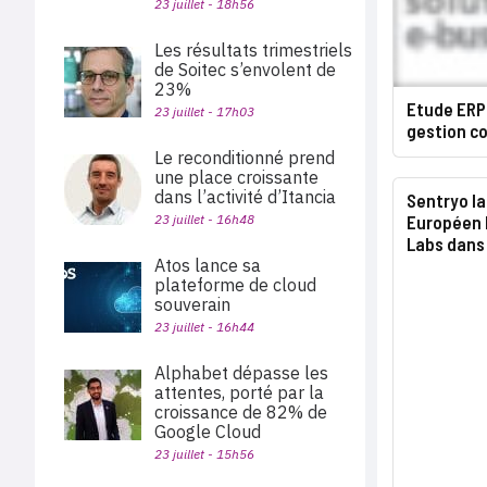
23 juillet - 18h56
Les résultats trimestriels
de Soitec s’envolent de
23%
Etude ERP 
23 juillet - 17h03
gestion c
Le reconditionné prend
une place croissante
dans l’activité d’Itancia
Sentryo l
Européen I
23 juillet - 16h48
Labs dans 
Atos lance sa
plateforme de cloud
souverain
23 juillet - 16h44
Alphabet dépasse les
attentes, porté par la
croissance de 82% de
Google Cloud
23 juillet - 15h56