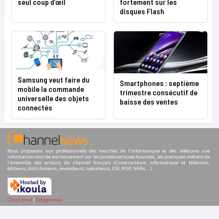
seul coup d’œil
fortement sur les
disques Flash
Samsung veut faire du
Smartphones : septième
mobile la commande
trimestre consécutif de
universelle des objets
baisse des ventes
connectés
Nous proposons aux professionnels des marchés de l'informatique et des télécoms une
information centrée exclusivement sur les problématiques business, les pratiques métiers de
l'ensemble des acteurs du channel français (Constructeurs informatique et télécoms,
éditeurs, distributeurs, revendeurs, opérateurs, ISV, MSP, VARs,...)
Cloud privé
|
Infogérance