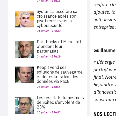
24 juillet - 18h18
renforce la
Systancia accélère sa
ajoutée, t
croissance après son
enthousias
pivot réussi vers la
cybersécurité
entreprise
24 juillet - 17h42
Databricks et Microsoft
étendent leur
Guillaume
partenariat
24 juillet - 17h19
« L’énergie
Keepit vend ses
partageons
solutions de sauvegarde
et de restauration des
final. Notr
données via Pax8
Rejoindre V
23 juillet - 18h56
d’innovati
Les résultats trimestriels
constante d
de Soitec s’envolent de
23%
23 juillet - 17h03
NOS LECT