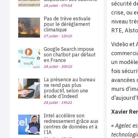
sécurité d
28 juillet - 07h54
crise, ou 
Pas de trève estivale
niveau trè
pour le dérèglement
climatique
RTE, Alst
27 juillet - 12h10
Videlio et
Google Search impose
commercial
son chatbot par défaut
en France
un modèle 
24 juillet - 20h10
fois sécur
La présence au bureau
avancées d
ne rend pas plus
murs d’ima
productif, selon une
étude d’Indeed
d’aujourd’
24 juillet - 19h22
Xavier Re
Intel accélère son
redressement grâce aux
« Agelec es
centres de données et à
l’IA
technologi