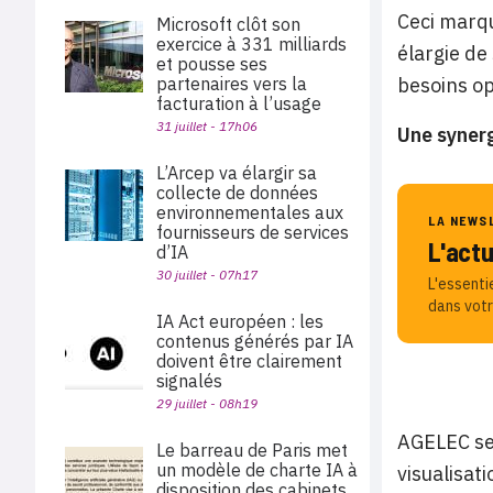
Ceci marqu
Microsoft clôt son
exercice à 331 milliards
élargie de
et pousse ses
partenaires vers la
besoins op
facturation à l’usage
31 juillet - 17h06
Une synerg
L’Arcep va élargir sa
collecte de données
environnementales aux
LA NEWS
fournisseurs de services
L'act
d’IA
30 juillet - 07h17
L'essenti
dans votr
IA Act européen : les
contenus générés par IA
doivent être clairement
signalés
29 juillet - 08h19
AGELEC se 
Le barreau de Paris met
un modèle de charte IA à
visualisat
disposition des cabinets