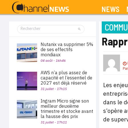
NEWS
COMMUN
Rappro
Nutanix va supprimer 5%
de ses effectifs
mondiaux
04 août - 16h46
Pa
AWS n’a plus assez de
capacité et l’essentiel de
2027 est déjà réservé
Les enjeu
31 juillet - 17h15
entrepris
Ingram Micro signe son
dans le d
meilleur deuxième
s’opère a
trimestre et stocke avant
la hausse des prix
de superv
31 juillet - 17h11