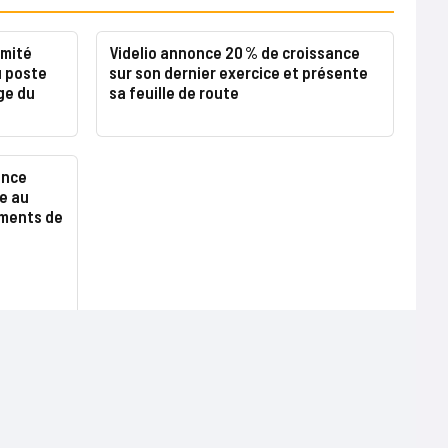
omité
Videlio annonce 20 % de croissance
u poste
sur son dernier exercice et présente
ge du
sa feuille de route
ence
e au
ements de