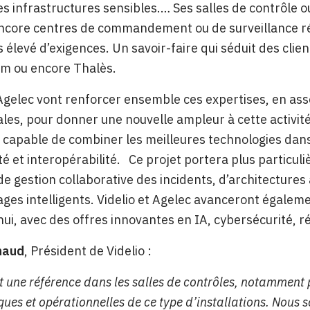
es infrastructures sensibles.… Ses salles de contrôle ou
encore centres de commandement ou de surveillance ré
s élevé d’exigences. Un savoir-faire qui séduit des cl
om ou encore Thalès.
 Agelec vont renforcer ensemble ces expertises, en ass
es, pour donner une nouvelle ampleur à cette activité
capable de combiner les meilleures technologies dans
ité et interopérabilité. Ce projet portera plus partic
e gestion collaborative des incidents, d’architectures 
ges intelligents. Videlio et Agelec avanceront égalem
hui, avec des offres innovantes en IA, cybersécurité, 
naud
, Président de Videlio :
t une référence dans les salles de contrôles, notamment 
ques et opérationnelles de ce type d’installations. Nous