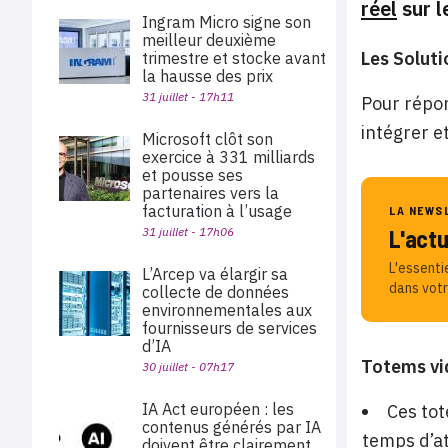
réel
sur l
Ingram Micro signe son
meilleur deuxième
Les Solut
trimestre et stocke avant
la hausse des prix
31 juillet - 17h11
Pour répon
intégrer e
Microsoft clôt son
exercice à 331 milliards
et pousse ses
partenaires vers la
facturation à l’usage
LA NEWS
31 juillet - 17h06
L'act
L'essenti
L’Arcep va élargir sa
dans votr
collecte de données
environnementales aux
fournisseurs de services
d’IA
Totems vid
30 juillet - 07h17
IA Act européen : les
Ces tot
contenus générés par IA
temps d’a
doivent être clairement