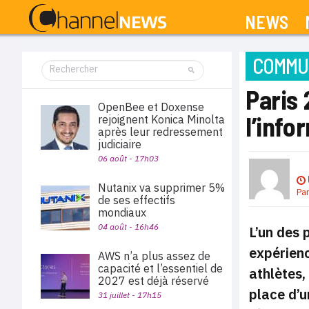
NEWS
COMMUN
Paris 
OpenBee et Doxense
l’info
rejoignent Konica Minolta
après leur redressement
judiciaire
06 août - 17h03
Nutanix va supprimer 5%
Pa
de ses effectifs
mondiaux
04 août - 16h46
L’un des 
expérien
AWS n’a plus assez de
capacité et l’essentiel de
athlètes,
2027 est déjà réservé
place d’
31 juillet - 17h15