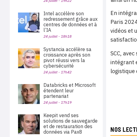
24 juillet - 19h22
En intégra
Intel accélère son
redressement grâce aux
Paris 2024
centres de données et à
l’IA
vidéos et 
24 juillet - 18h18
satisfacti
Systancia accélère sa
SCC, avec 
croissance après son
pivot réussi vers la
intégrant 
cybersécurité
logistique
24 juillet - 17h42
Databricks et Microsoft
étendent leur
partenariat
24 juillet - 17h19
Keepit vend ses
solutions de sauvegarde
et de restauration des
NOS LECT
données via Pax8