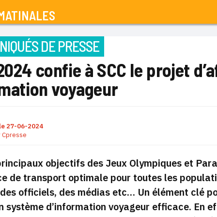
MATINALES
IQUÉS DE PRESSE
2024 confie à SCC le projet d
rmation voyageur
le
27-06-2024
r
Cpresse
principaux objectifs des Jeux Olympiques et Par
ce de transport optimale
pour toutes les populati
 des officiels, des médias etc… Un élément clé po
un
système d’information voyageur efficace
. En e