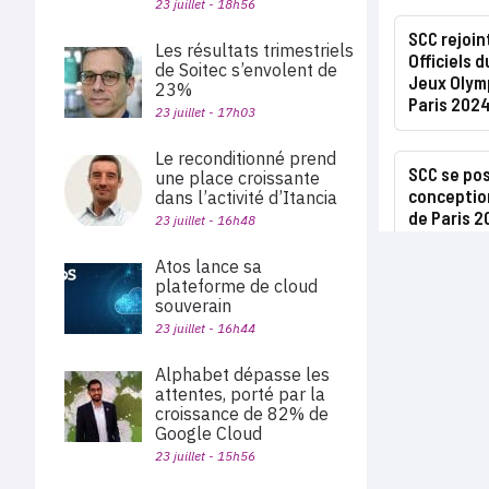
23 juillet - 18h56
SCC rejoin
Les résultats trimestriels
Officiels 
de Soitec s’envolent de
Jeux Olym
23%
Paris 202
23 juillet - 17h03
Le reconditionné prend
SCC se pos
une place croissante
conceptio
dans l’activité d’Itancia
de Paris 
23 juillet - 16h48
Atos lance sa
plateforme de cloud
souverain
23 juillet - 16h44
Alphabet dépasse les
attentes, porté par la
croissance de 82% de
Google Cloud
23 juillet - 15h56