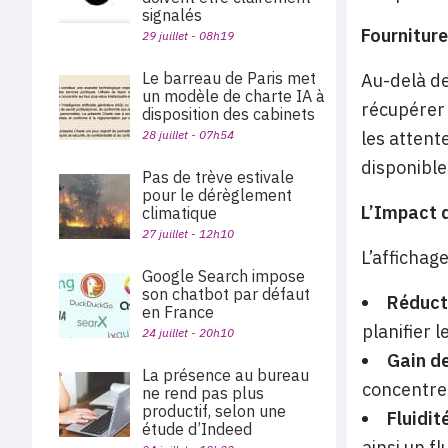
signalés
Fourniture
29 juillet - 08h19
Le barreau de Paris met
Au-delà d
un modèle de charte IA à
récupérer 
disposition des cabinets
28 juillet - 07h54
les attent
disponible
Pas de trève estivale
pour le dérèglement
L’Impact d
climatique
27 juillet - 12h10
L’affichag
Google Search impose
son chatbot par défaut
Réduct
en France
planifier 
24 juillet - 20h10
Gain d
La présence au bureau
concentrer
ne rend pas plus
productif, selon une
Fluidi
étude d’Indeed
ainsi un f