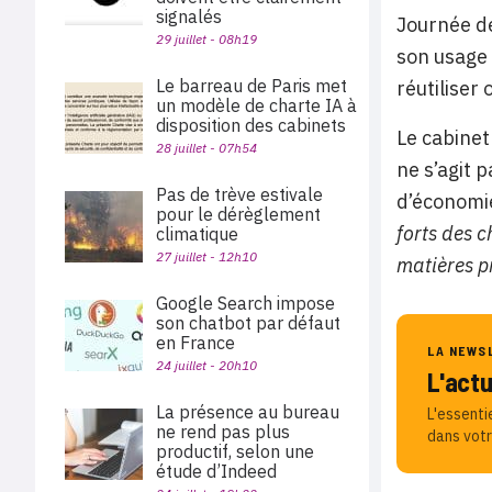
signalés
Journée de
29 juillet - 08h19
son usage 
Le barreau de Paris met
réutiliser
un modèle de charte IA à
disposition des cabinets
Le cabinet
28 juillet - 07h54
ne s’agit 
Pas de trève estivale
d’économie
pour le dérèglement
forts des c
climatique
27 juillet - 12h10
matières pr
Google Search impose
son chatbot par défaut
en France
LA NEWS
24 juillet - 20h10
L'act
La présence au bureau
L'essenti
ne rend pas plus
dans votr
productif, selon une
étude d’Indeed