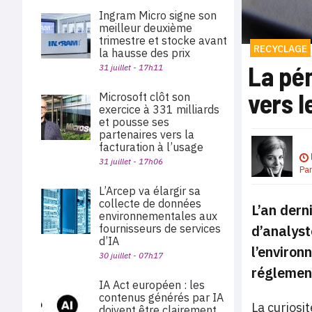
Ingram Micro signe son
meilleur deuxième
trimestre et stocke avant
RECYCLAGE
la hausse des prix
La pén
31 juillet - 17h11
vers l
Microsoft clôt son
exercice à 331 milliards
et pousse ses
partenaires vers la
facturation à l’usage
31 juillet - 17h06
Pa
L’Arcep va élargir sa
collecte de données
L’an dern
environnementales aux
d’analyst
fournisseurs de services
d’IA
l’environ
30 juillet - 07h17
réglement
IA Act européen : les
contenus générés par IA
La curiosi
doivent être clairement