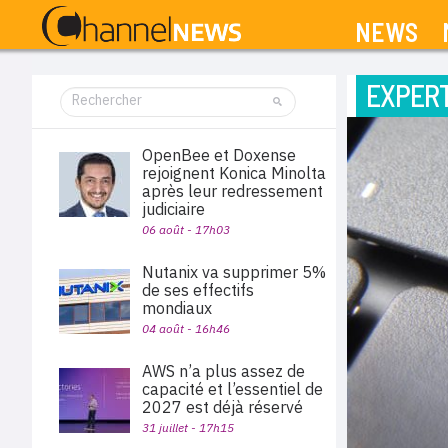
NEWS
EXPERT
OpenBee et Doxense
rejoignent Konica Minolta
après leur redressement
judiciaire
06 août - 17h03
Nutanix va supprimer 5%
de ses effectifs
mondiaux
04 août - 16h46
AWS n’a plus assez de
capacité et l’essentiel de
2027 est déjà réservé
31 juillet - 17h15