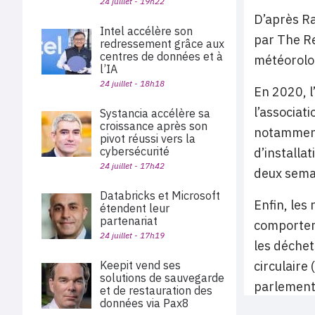
24 juillet - 19h22
D’après R
Intel accélère son
par The Re
redressement grâce aux
centres de données et à
météorolog
l’IA
24 juillet - 18h18
En 2020, l
l’associat
Systancia accélère sa
croissance après son
notamment 
pivot réussi vers la
cybersécurité
d’installa
24 juillet - 17h42
deux semai
Databricks et Microsoft
Enfin, les
étendent leur
partenariat
comporteme
24 juillet - 17h19
les déchet
circulaire
Keepit vend ses
solutions de sauvegarde
parlement
et de restauration des
données via Pax8